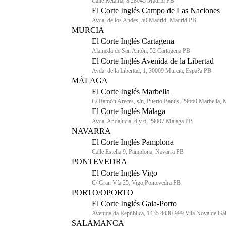
Calle Retama, 8 28045 Madrid PB
El Corte Inglés Campo de Las Naciones
Avda. de los Andes, 50 Madrid, Madrid PB
MURCIA
El Corte Inglés Cartagena
Alameda de San Antón, 52 Cartagena PB
El Corte Inglés Avenida de la Libertad
Avda. de la Libertad, 1, 30009 Murcia, Espa?a PB
MÁLAGA
El Corte Inglés Marbella
C/ Ramón Areces, s/n, Puerto Banús, 29660 Marbella,
El Corte Inglés Málaga
Avda. Andalucía, 4 y 6, 29007 Málaga PB
NAVARRA
El Corte Inglés Pamplona
Calle Estella 9, Pamplona, Navarra PB
PONTEVEDRA
El Corte Inglés Vigo
C/ Gran Vía 25, Vigo,Pontevedra PB
PORTO/OPORTO
El Corte Inglés Gaia-Porto
Avenida da República, 1435 4430-999 Vila Nova de Ga
SALAMANCA