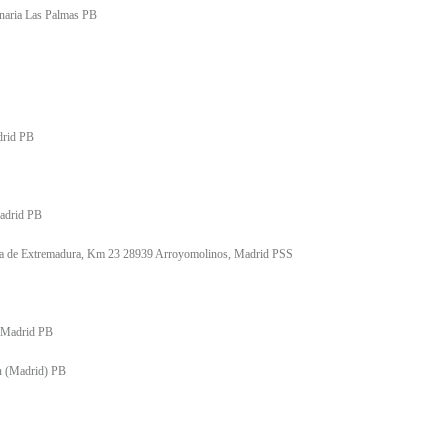
naria Las Palmas PB
drid PB
Madrid PB
era de Extremadura, Km 23 28939 Arroyomolinos, Madrid PSS
, Madrid PB
n (Madrid) PB