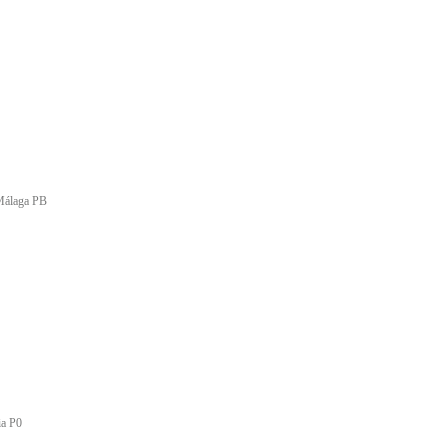
 Málaga PB
ia P0