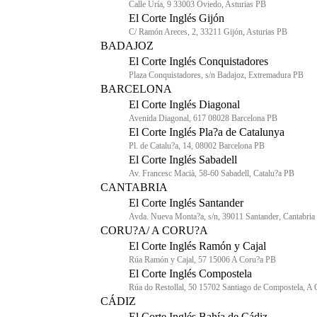
Calle Uría, 9 33003 Oviedo, Asturias PB
El Corte Inglés Gijón
C/ Ramón Areces, 2, 33211 Gijón, Asturias PB
BADAJOZ
El Corte Inglés Conquistadores
Plaza Conquistadores, s/n Badajoz, Extremadura PB
BARCELONA
El Corte Inglés Diagonal
Avenida Diagonal, 617 08028 Barcelona PB
El Corte Inglés Pla?a de Catalunya
Pl. de Catalu?a, 14, 08002 Barcelona PB
El Corte Inglés Sabadell
Av. Francesc Macià, 58-60 Sabadell, Catalu?a PB
CANTABRIA
El Corte Inglés Santander
Avda. Nueva Monta?a, s/n, 39011 Santander, Cantabria
CORU?A/ A CORU?A
El Corte Inglés Ramón y Cajal
Rúa Ramón y Cajal, 57 15006 A Coru?a PB
El Corte Inglés Compostela
Rúa do Restollal, 50 15702 Santiago de Compostela, A
CÁDIZ
El Corte Inglés Bahía de Cádiz