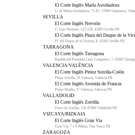
El Corte Inglés María Auxiliadora
C/ de María Auxiliadora, 71-85, 37004 Salamanca, Sal
SEVILLA
El Corte Inglés Nervión
C/ Luis Montoto, 122-128, 41005 Sevilla PB
El Corte Inglés Plaza del Duque de la Vict
Pl. del Duque de la Victoria, 8, 41002 Sevilla PB
TARRAGONA
El Corte Inglés Tarragona
Rambla del President Lluís Companys, 7, 43005 Tarrag
VALENCIA/VALÈNCIA
El Corte Inglés Pintor Sorolla-Colón
Pintor Sorolla, 26 Valencia, Valencia PB
El Corte Inglés Avenida de Francia
Pintor Maella, 37 Valencia, Valencia PB
VALLADOLID
El Corte Inglés Zorrilla
Paseo de Zorrilla, 130 47006 Valladolid PB
VIZCAYA/BIZKAIA
El Corte Inglés Gran Via
Gran Vía, 7 y 9 Bilbao, País Vasco PB
ZARAGOZA