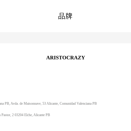
品牌
ARISTOCRAZY
iana PB, Avda. de Maisonnave, 53 Alicante, Comunidad Valenciana PB
 Pastor, 2 03204 Elche, Alicante PB