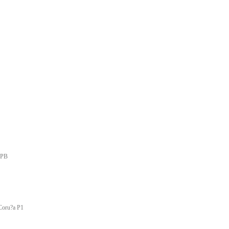
 PB
 Coru?a P1