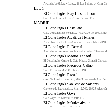
Avenida José Mesa y López, 18 Las Palmas de Gran Ca
LEÓN
El Corte Inglés Fray Luis de León
Calle Fray Luis de León, 29 24005 León PB
MADRID
El Corte Inglés Castellana
Calle de Raimundo Fernández Villaverde, 79 28003 Ma
El Corte Inglés Alcalá de Henares
Avda. Juan Carlos I, s/n Alcalá de Henares, Madrid PB
El Corte Inglés El Bercial
Avenida Comandante José Manuel Ripollés, 2 Getafe 
El Corte Inglés Madrid Xanadú
El Corte Inglés Centro de Ocio Madrid Xanadú Carret
El Corte Inglés Preciados-Callao
Calle Preciados, 3. 28013 Madrid PB
El Corte Inglés Pozuelo
Ctra. Nacional VI, km 12.5, 28223 Pozuelo de Alarcón
El Corte Inglés San José de Valderas
Carretera de Extremadura, Km. 12,500. 28925. Alcorcó
El Corte Inglés Goya
Calle Goya, 85 Madrid, Madrid PB
El Corte Inglés Méndez álvaro