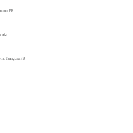
amanca PB
oria
ona, Tarragona PB