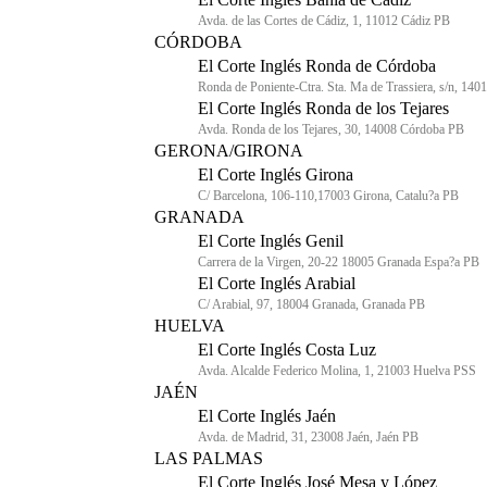
Avda. de las Cortes de Cádiz, 1, 11012 Cádiz PB
CÓRDOBA
El Corte Inglés Ronda de Córdoba
Ronda de Poniente-Ctra. Sta. Ma de Trassiera, s/n, 14
El Corte Inglés Ronda de los Tejares
Avda. Ronda de los Tejares, 30, 14008 Córdoba PB
GERONA/GIRONA
El Corte Inglés Girona
C/ Barcelona, 106-110,17003 Girona, Catalu?a PB
GRANADA
El Corte Inglés Genil
Carrera de la Virgen, 20-22 18005 Granada Espa?a PB
El Corte Inglés Arabial
C/ Arabial, 97, 18004 Granada, Granada PB
HUELVA
El Corte Inglés Costa Luz
Avda. Alcalde Federico Molina, 1, 21003 Huelva PSS
JAÉN
El Corte Inglés Jaén
Avda. de Madrid, 31, 23008 Jaén, Jaén PB
LAS PALMAS
El Corte Inglés José Mesa y López