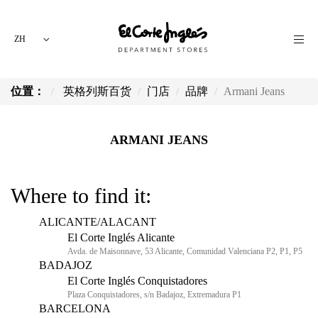
ZH
位置：
英格列斯百货
门店
品牌
Armani Jeans
ARMANI JEANS
Where to find it:
ALICANTE/ALACANT
El Corte Inglés Alicante
Avda. de Maisonnave, 53 Alicante, Comunidad Valenciana P2, P1, P5
BADAJOZ
El Corte Inglés Conquistadores
Plaza Conquistadores, s/n Badajoz, Extremadura P1
BARCELONA