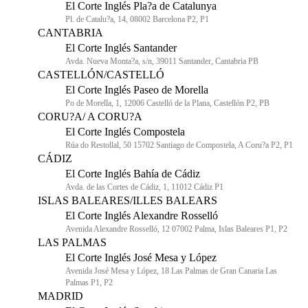
El Corte Inglés Pla?a de Catalunya
Pl. de Catalu?a, 14, 08002 Barcelona P2, P1
CANTABRIA
El Corte Inglés Santander
Avda. Nueva Monta?a, s/n, 39011 Santander, Cantabria PB
CASTELLÓN/CASTELLÓ
El Corte Inglés Paseo de Morella
Po de Morella, 1, 12006 Castelló de la Plana, Castellón P2, PB
CORU?A/ A CORU?A
El Corte Inglés Compostela
Rúa do Restollal, 50 15702 Santiago de Compostela, A Coru?a P2, P1
CÁDIZ
El Corte Inglés Bahía de Cádiz
Avda. de las Cortes de Cádiz, 1, 11012 Cádiz P1
ISLAS BALEARES/ILLES BALEARS
El Corte Inglés Alexandre Rosselló
Avenida Alexandre Rosselló, 12 07002 Palma, Islas Baleares P1, P2
LAS PALMAS
El Corte Inglés José Mesa y López
Avenida José Mesa y López, 18 Las Palmas de Gran Canaria Las
Palmas P1, P2
MADRID