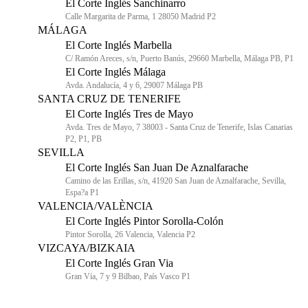
El Corte Inglés Sanchinarro
Calle Margarita de Parma, 1 28050 Madrid P2
MÁLAGA
El Corte Inglés Marbella
C/ Ramón Areces, s/n, Puerto Banús, 29660 Marbella, Málaga PB, P1
El Corte Inglés Málaga
Avda. Andalucía, 4 y 6, 29007 Málaga PB
SANTA CRUZ DE TENERIFE
El Corte Inglés Tres de Mayo
Avda. Tres de Mayo, 7 38003 - Santa Cruz de Tenerife, Islas Canarias
P2, P1, PB
SEVILLA
El Corte Inglés San Juan De Aznalfarache
Camino de las Erillas, s/n, 41920 San Juan de Aznalfarache, Sevilla,
Espa?a P1
VALENCIA/VALÈNCIA
El Corte Inglés Pintor Sorolla-Colón
Pintor Sorolla, 26 Valencia, Valencia P2
VIZCAYA/BIZKAIA
El Corte Inglés Gran Via
Gran Vía, 7 y 9 Bilbao, País Vasco P1