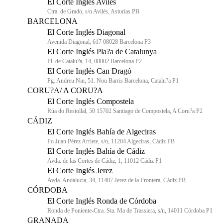
El Corte Inglés Avilés
Ctra. de Grado, s/n Avilés, Asturias PB
BARCELONA
El Corte Inglés Diagonal
Avenida Diagonal, 617 08028 Barcelona P3
El Corte Inglés Pla?a de Catalunya
Pl. de Catalu?a, 14, 08002 Barcelona P2
El Corte Inglés Can Dragó
Pg. Andreu Nin, 51. Nou Barris Barcelona, Catalu?a P1
CORU?A/ A CORU?A
El Corte Inglés Compostela
Rúa do Restollal, 50 15702 Santiago de Compostela, A Coru?a P2
CÁDIZ
El Corte Inglés Bahía de Algeciras
Po Juan Pérez Arriete, s/n, 11204 Algeciras, Cádiz PB
El Corte Inglés Bahía de Cádiz
Avda. de las Cortes de Cádiz, 1, 11012 Cádiz P1
El Corte Inglés Jerez
Avda. Andalucía, 34, 11407 Jerez de la Frontera, Cádiz PB
CÓRDOBA
El Corte Inglés Ronda de Córdoba
Ronda de Poniente-Ctra. Sta. Ma de Trassiera, s/n, 14011 Córdoba P1
GRANADA