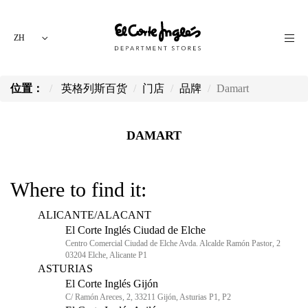
ZH
位置：
英格列斯百货
门店
品牌
Damart
DAMART
Where to find it:
ALICANTE/ALACANT
El Corte Inglés Ciudad de Elche
Centro Comercial Ciudad de Elche Avda. Alcalde Ramón Pastor, 2
03204 Elche, Alicante P1
ASTURIAS
El Corte Inglés Gijón
C/ Ramón Areces, 2, 33211 Gijón, Asturias P1, P2