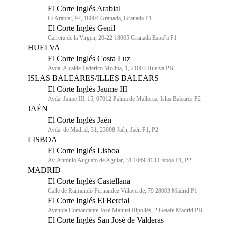
El Corte Inglés Arabial
C/ Arabial, 97, 18004 Granada, Granada P1
El Corte Inglés Genil
Carrera de la Virgen, 20-22 18005 Granada Espa?a P1
HUELVA
El Corte Inglés Costa Luz
Avda. Alcalde Federico Molina, 1, 21003 Huelva PB
ISLAS BALEARES/ILLES BALEARS
El Corte Inglés Jaume III
Avda. Jaime III, 15, 07012 Palma de Mallorca, Islas Baleares P2
JAÉN
El Corte Inglés Jaén
Avda. de Madrid, 31, 23008 Jaén, Jaén P1, P2
LISBOA
El Corte Inglés Lisboa
Av. António Augusto de Aguiar, 31 1069-413 Lisboa P1, P2
MADRID
El Corte Inglés Castellana
Calle de Raimundo Fernández Villaverde, 79 28003 Madrid P1
El Corte Inglés El Bercial
Avenida Comandante José Manuel Ripollés, 2 Getafe Madrid PB
El Corte Inglés San José de Valderas