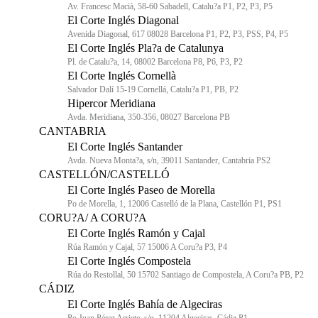
Av. Francesc Macià, 58-60 Sabadell, Catalu?a P1, P2, P3, P5
El Corte Inglés Diagonal
Avenida Diagonal, 617 08028 Barcelona P1, P2, P3, PSS, P4, P5
El Corte Inglés Pla?a de Catalunya
Pl. de Catalu?a, 14, 08002 Barcelona P8, P6, P3, P2
El Corte Inglés Cornellà
Salvador Dalí 15-19 Cornellá, Catalu?a P1, PB, P2
Hipercor Meridiana
Avda. Meridiana, 350-356, 08027 Barcelona PB
CANTABRIA
El Corte Inglés Santander
Avda. Nueva Monta?a, s/n, 39011 Santander, Cantabria PS2
CASTELLÓN/CASTELLÓ
El Corte Inglés Paseo de Morella
Po de Morella, 1, 12006 Castelló de la Plana, Castellón P1, PS1
CORU?A/ A CORU?A
El Corte Inglés Ramón y Cajal
Rúa Ramón y Cajal, 57 15006 A Coru?a P3, P4
El Corte Inglés Compostela
Rúa do Restollal, 50 15702 Santiago de Compostela, A Coru?a PB, P2
CÁDIZ
El Corte Inglés Bahía de Algeciras