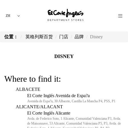
ZH
位置：
英格列斯百货
门店
品牌
Disney
DISNEY
Where to find it:
ALBACETE
El Corte Inglés Avenida de Espa?a
Avenida de Espa?a, 30 Albacete, Castilla La Mancha P4, PSS, P1
ALICANTE/ALACANT
El Corte Inglés Alicante
Avda. de Federico Soto, 1 Alicante, Comunidad Valenciana P3, Avda.
de Maisonnave, 53 Alicante, Comunidad Valenciana P5, P3, Avda. de