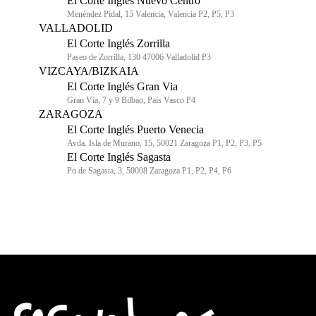
El Corte Inglés Nuevo Centro
Menéndez Pidal, 15 Valencia, Valencia P2, P5, P3
VALLADOLID
El Corte Inglés Zorrilla
Paseo de Zorrilla, 130 47006 Valladolid P3
VIZCAYA/BIZKAIA
El Corte Inglés Gran Via
Gran Vía, 7 y 9 Bilbao, País Vasco P4
ZARAGOZA
El Corte Inglés Puerto Venecia
Avda. Isla de Murano, 15, 50021 Zaragoza P1, P2, P3, P5
El Corte Inglés Sagasta
Po de Sagasta, 3, 50008 Zaragoza P1, P2, P4, P6