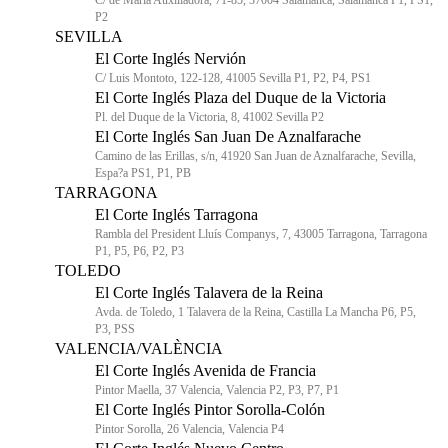
C/ de María Auxiliadora, 71-85, 37004 Salamanca, Salamanca P1, PS1,
P2
SEVILLA
El Corte Inglés Nervión
C/ Luis Montoto, 122-128, 41005 Sevilla P1, P2, P4, PS1
El Corte Inglés Plaza del Duque de la Victoria
Pl. del Duque de la Victoria, 8, 41002 Sevilla P2
El Corte Inglés San Juan De Aznalfarache
Camino de las Erillas, s/n, 41920 San Juan de Aznalfarache, Sevilla,
Espa?a PS1, P1, PB
TARRAGONA
El Corte Inglés Tarragona
Rambla del President Lluís Companys, 7, 43005 Tarragona, Tarragona
P1, P5, P6, P2, P3
TOLEDO
El Corte Inglés Talavera de la Reina
Avda. de Toledo, 1 Talavera de la Reina, Castilla La Mancha P6, P5,
P3, PSS
VALENCIA/VALÈNCIA
El Corte Inglés Avenida de Francia
Pintor Maella, 37 Valencia, Valencia P2, P3, P7, P1
El Corte Inglés Pintor Sorolla-Colón
Pintor Sorolla, 26 Valencia, Valencia P4