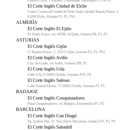
Federico Soto, 1 Alicante, Comunidad Valenciana P1, P4, P2
El Corte Inglés Ciudad de Elche
Centro Comercial Ciudad de Elche Avda. Alcalde Ramón Pastor, 2
03204 Elche, Alicante P1, P2, PS1
ALMERÍA
El Corte Inglés El Ejido
Po Pedro Ponce, s/n, 04700, El Ejido, Almería PB, P1, P2
ASTURIAS
El Corte Inglés Gijón
C/ Ramón Areces, 2, 33211 Gijón, Asturias P2, P1, PS1
El Corte Inglés Avilés
Ctra. de Grado, s/n Avilés, Asturias PB, P1
El Corte Inglés Uría
Calle Uría, 9 33003 Oviedo, Asturias PSS, P4
El Corte Inglés Salesas
Calle General Elorza, 75 33002 Oviedo, Asturias P2, P1
BADAJOZ
El Corte Inglés Conquistadores
Plaza Conquistadores, s/n Badajoz, Extremadura P1, P2
BARCELONA
El Corte Inglés Can Dragó
Pg. Andreu Nin, 51. Nou Barris Barcelona, Catalu?a P1, P2, P4
El Corte Inglés Sabadell