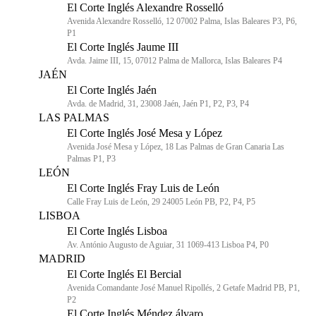
El Corte Inglés Alexandre Rosselló
Avenida Alexandre Rosselló, 12 07002 Palma, Islas Baleares P3, P6,
P1
El Corte Inglés Jaume III
Avda. Jaime III, 15, 07012 Palma de Mallorca, Islas Baleares P4
JAÉN
El Corte Inglés Jaén
Avda. de Madrid, 31, 23008 Jaén, Jaén P1, P2, P3, P4
LAS PALMAS
El Corte Inglés José Mesa y López
Avenida José Mesa y López, 18 Las Palmas de Gran Canaria Las
Palmas P1, P3
LEÓN
El Corte Inglés Fray Luis de León
Calle Fray Luis de León, 29 24005 León PB, P2, P4, P5
LISBOA
El Corte Inglés Lisboa
Av. António Augusto de Aguiar, 31 1069-413 Lisboa P4, P0
MADRID
El Corte Inglés El Bercial
Avenida Comandante José Manuel Ripollés, 2 Getafe Madrid PB, P1,
P2
El Corte Inglés Méndez álvaro