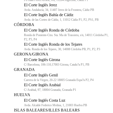
Po Juan Pérez Arriete, s/n, 11204 Algeciras, Cádiz P1
El Corte Inglés Jerez
Avda. Andalucía, 34, 11407 Jerez de la Frontera, Cádiz PB
El Corte Inglés Bahía de Cádiz
Avda. de las Cortes de Cádiz, 1, 11012 Cádiz P1, P2, PS1, PB
CÓRDOBA
El Corte Inglés Ronda de Córdoba
Ronda de Poniente-Ctra. Sta. Ma de Trassiera, s/n, 14011 Córdoba P1,
P2, P5, P4
El Corte Inglés Ronda de los Tejares
Avda. Ronda de los Tejares, 30, 14008 Córdoba PB, P1, P2, P3
GERONA/GIRONA
El Corte Inglés Girona
C/ Barcelona, 106-110,17003 Girona, Catalu?a P1, PB
GRANADA
El Corte Inglés Genil
Carrera de la Virgen, 20-22 18005 Granada Espa?a P2, P4
El Corte Inglés Arabial
C/ Arabial, 97, 18004 Granada, Granada P1
HUELVA
El Corte Inglés Costa Luz
Avda. Alcalde Federico Molina, 1, 21003 Huelva PB
ISLAS BALEARES/ILLES BALEARS