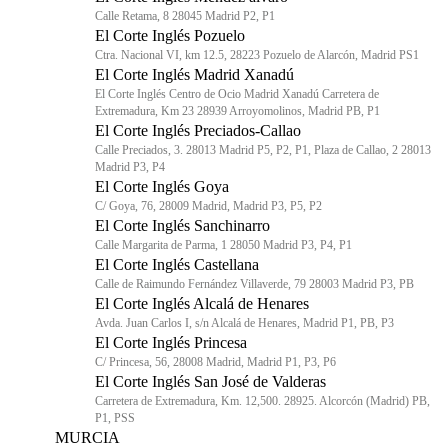
Calle Retama, 8 28045 Madrid P2, P1
El Corte Inglés Pozuelo
Ctra. Nacional VI, km 12.5, 28223 Pozuelo de Alarcón, Madrid PS1
El Corte Inglés Madrid Xanadú
El Corte Inglés Centro de Ocio Madrid Xanadú Carretera de
Extremadura, Km 23 28939 Arroyomolinos, Madrid PB, P1
El Corte Inglés Preciados-Callao
Calle Preciados, 3. 28013 Madrid P5, P2, P1, Plaza de Callao, 2 28013
Madrid P3, P4
El Corte Inglés Goya
C/ Goya, 76, 28009 Madrid, Madrid P3, P5, P2
El Corte Inglés Sanchinarro
Calle Margarita de Parma, 1 28050 Madrid P3, P4, P1
El Corte Inglés Castellana
Calle de Raimundo Fernández Villaverde, 79 28003 Madrid P3, PB
El Corte Inglés Alcalá de Henares
Avda. Juan Carlos I, s/n Alcalá de Henares, Madrid P1, PB, P3
El Corte Inglés Princesa
C/ Princesa, 56, 28008 Madrid, Madrid P1, P3, P6
El Corte Inglés San José de Valderas
Carretera de Extremadura, Km. 12,500. 28925. Alcorcón (Madrid) PB,
P1, PSS
MURCIA