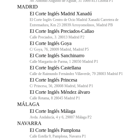
Av. António Augusto de Aguiar, 31 1069-413 Lisboa P1
MADRID
El Corte Inglés Madrid Xanadú
El Corte Inglés Centro de Ocio Madrid Xanadú Carretera de
Extremadura, Km 23 28939 Arroyomolinos, Madrid PB
El Corte Inglés Preciados-Callao
Calle Preciados, 3. 28013 Madrid P2
El Corte Inglés Goya
C/ Goya, 76, 28009 Madrid, Madrid P5
El Corte Inglés Sanchinarro
Calle Margarita de Parma, 1 28050 Madrid P1
El Corte Inglés Castellana
Calle de Raimundo Fernández Villaverde, 79 28003 Madrid P1
El Corte Inglés Princesa
C/ Princesa, 56, 28008 Madrid, Madrid P1
El Corte Inglés Méndez álvaro
Calle Retama, 8 28045 Madrid P1
MÁLAGA
El Corte Inglés Málaga
Avda. Andalucía, 4 y 6, 29007 Málaga P2
NAVARRA
El Corte Inglés Pamplona
Calle Estella 9, Pamplona, Navarra P1