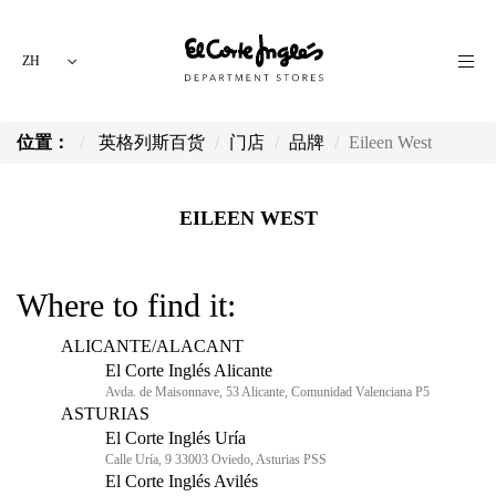
ZH
位置：
英格列斯百货
门店
品牌
Eileen West
EILEEN WEST
Where to find it:
ALICANTE/ALACANT
El Corte Inglés Alicante
Avda. de Maisonnave, 53 Alicante, Comunidad Valenciana P5
ASTURIAS
El Corte Inglés Uría
Calle Uría, 9 33003 Oviedo, Asturias PSS
El Corte Inglés Avilés