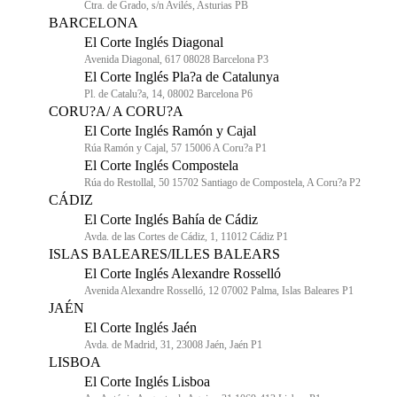
Ctra. de Grado, s/n Avilés, Asturias PB
BARCELONA
El Corte Inglés Diagonal
Avenida Diagonal, 617 08028 Barcelona P3
El Corte Inglés Pla?a de Catalunya
Pl. de Catalu?a, 14, 08002 Barcelona P6
CORU?A/ A CORU?A
El Corte Inglés Ramón y Cajal
Rúa Ramón y Cajal, 57 15006 A Coru?a P1
El Corte Inglés Compostela
Rúa do Restollal, 50 15702 Santiago de Compostela, A Coru?a P2
CÁDIZ
El Corte Inglés Bahía de Cádiz
Avda. de las Cortes de Cádiz, 1, 11012 Cádiz P1
ISLAS BALEARES/ILLES BALEARS
El Corte Inglés Alexandre Rosselló
Avenida Alexandre Rosselló, 12 07002 Palma, Islas Baleares P1
JAÉN
El Corte Inglés Jaén
Avda. de Madrid, 31, 23008 Jaén, Jaén P1
LISBOA
El Corte Inglés Lisboa