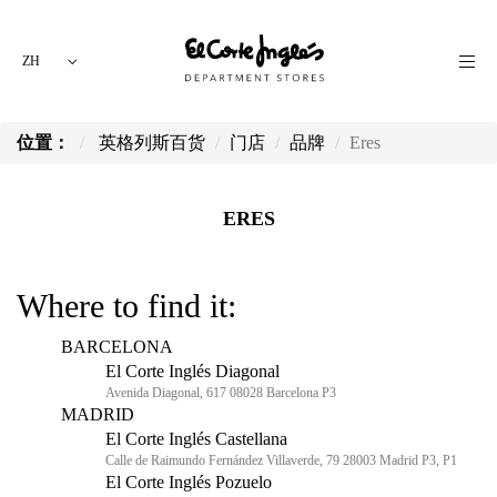
ZH
位置：
英格列斯百货
门店
品牌
Eres
ERES
Where to find it:
BARCELONA
El Corte Inglés Diagonal
Avenida Diagonal, 617 08028 Barcelona P3
MADRID
El Corte Inglés Castellana
Calle de Raimundo Fernández Villaverde, 79 28003 Madrid P3, P1
El Corte Inglés Pozuelo