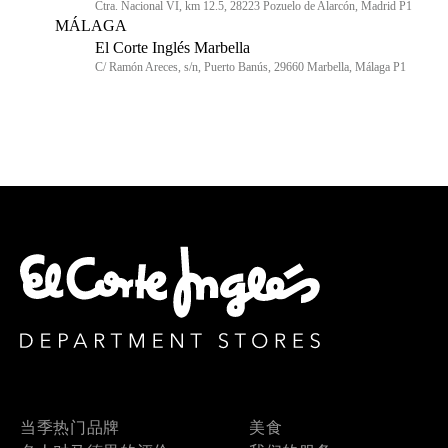
Ctra. Nacional VI, km 12.5, 28223 Pozuelo de Alarcón, Madrid P1
MÁLAGA
El Corte Inglés Marbella
C/ Ramón Areces, s/n, Puerto Banús, 29660 Marbella, Málaga P1
当季热门品牌
美食