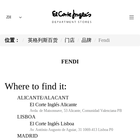
ZH
位置：
英格列斯百货
门店
品牌
Fendi
FENDI
Where to find it:
ALICANTE/ALACANT
El Corte Inglés Alicante
Avda. de Maisonnave, 53 Alicante, Comunidad Valenciana PB
LISBOA
El Corte Inglés Lisboa
Av. António Augusto de Aguiar, 31 1069-413 Lisboa P0
MADRID