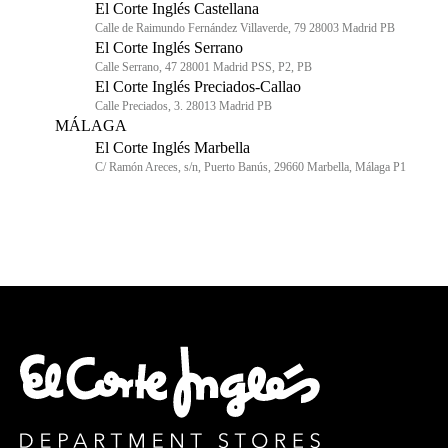
El Corte Inglés Castellana
Calle de Raimundo Fernández Villaverde, 79 28003 Madrid PB
El Corte Inglés Serrano
Calle Serrano, 47 28001 Madrid PSS, P2, PB
El Corte Inglés Preciados-Callao
Calle Preciados, 3. 28013 Madrid PB
MÁLAGA
El Corte Inglés Marbella
C/ Ramón Areces, s/n, Puerto Banús, 29660 Marbella, Málaga P1