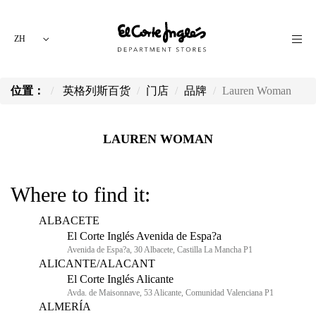
ZH
位置：
英格列斯百货
门店
品牌
Lauren Woman
LAUREN WOMAN
Where to find it:
ALBACETE
El Corte Inglés Avenida de Espa?a
Avenida de Espa?a, 30 Albacete, Castilla La Mancha P1
ALICANTE/ALACANT
El Corte Inglés Alicante
Avda. de Maisonnave, 53 Alicante, Comunidad Valenciana P1
ALMERÍA