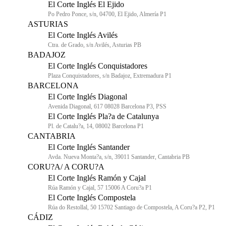
El Corte Inglés El Ejido
Po Pedro Ponce, s/n, 04700, El Ejido, Almería P1
ASTURIAS
El Corte Inglés Avilés
Ctra. de Grado, s/n Avilés, Asturias PB
BADAJOZ
El Corte Inglés Conquistadores
Plaza Conquistadores, s/n Badajoz, Extremadura P1
BARCELONA
El Corte Inglés Diagonal
Avenida Diagonal, 617 08028 Barcelona P3, PSS
El Corte Inglés Pla?a de Catalunya
Pl. de Catalu?a, 14, 08002 Barcelona P1
CANTABRIA
El Corte Inglés Santander
Avda. Nueva Monta?a, s/n, 39011 Santander, Cantabria PB
CORU?A/ A CORU?A
El Corte Inglés Ramón y Cajal
Rúa Ramón y Cajal, 57 15006 A Coru?a P1
El Corte Inglés Compostela
Rúa do Restollal, 50 15702 Santiago de Compostela, A Coru?a P2, P1
CÁDIZ