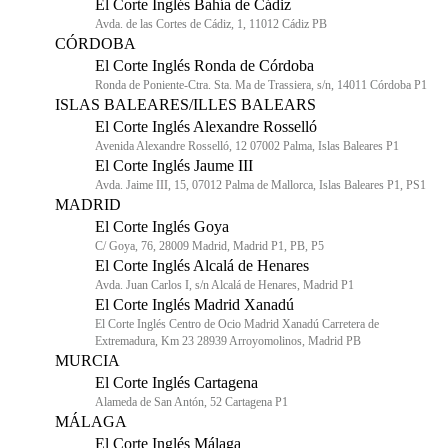
El Corte Inglés Bahía de Cádiz
Avda. de las Cortes de Cádiz, 1, 11012 Cádiz PB
CÓRDOBA
El Corte Inglés Ronda de Córdoba
Ronda de Poniente-Ctra. Sta. Ma de Trassiera, s/n, 14011 Córdoba P1
ISLAS BALEARES/ILLES BALEARS
El Corte Inglés Alexandre Rosselló
Avenida Alexandre Rosselló, 12 07002 Palma, Islas Baleares P1
El Corte Inglés Jaume III
Avda. Jaime III, 15, 07012 Palma de Mallorca, Islas Baleares P1, PS1
MADRID
El Corte Inglés Goya
C/ Goya, 76, 28009 Madrid, Madrid P1, PB, P5
El Corte Inglés Alcalá de Henares
Avda. Juan Carlos I, s/n Alcalá de Henares, Madrid P1
El Corte Inglés Madrid Xanadú
El Corte Inglés Centro de Ocio Madrid Xanadú Carretera de
Extremadura, Km 23 28939 Arroyomolinos, Madrid PB
MURCIA
El Corte Inglés Cartagena
Alameda de San Antón, 52 Cartagena P1
MÁLAGA
El Corte Inglés Málaga