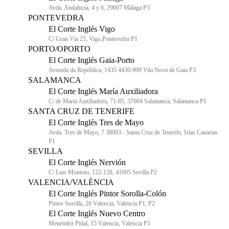
Avda. Andalucía, 4 y 6, 29007 Málaga P3
PONTEVEDRA
El Corte Inglés Vigo
C/ Gran Vía 25, Vigo,Pontevedra P1
PORTO/OPORTO
El Corte Inglés Gaia-Porto
Avenida da República, 1435 4430-999 Vila Nova de Gaia P3
SALAMANCA
El Corte Inglés María Auxiliadora
C/ de María Auxiliadora, 71-85, 37004 Salamanca, Salamanca P1
SANTA CRUZ DE TENERIFE
El Corte Inglés Tres de Mayo
Avda. Tres de Mayo, 7 38003 - Santa Cruz de Tenerife, Islas Canarias
P1
SEVILLA
El Corte Inglés Nervión
C/ Luis Montoto, 122-128, 41005 Sevilla P2
VALENCIA/VALÈNCIA
El Corte Inglés Pintor Sorolla-Colón
Pintor Sorolla, 26 Valencia, Valencia P1, P2
El Corte Inglés Nuevo Centro
Menéndez Pidal, 15 Valencia, Valencia P1