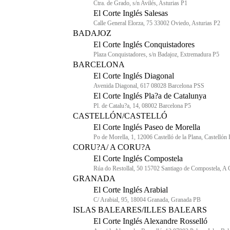
Ctra. de Grado, s/n Avilés, Asturias P1
El Corte Inglés Salesas
Calle General Elorza, 75 33002 Oviedo, Asturias P2
BADAJOZ
El Corte Inglés Conquistadores
Plaza Conquistadores, s/n Badajoz, Extremadura P5
BARCELONA
El Corte Inglés Diagonal
Avenida Diagonal, 617 08028 Barcelona PSS
El Corte Inglés Pla?a de Catalunya
Pl. de Catalu?a, 14, 08002 Barcelona P5
CASTELLÓN/CASTELLÓ
El Corte Inglés Paseo de Morella
Po de Morella, 1, 12006 Castelló de la Plana, Castellón
CORU?A/ A CORU?A
El Corte Inglés Compostela
Rúa do Restollal, 50 15702 Santiago de Compostela, A
GRANADA
El Corte Inglés Arabial
C/ Arabial, 95, 18004 Granada, Granada PB
ISLAS BALEARES/ILLES BALEARS
El Corte Inglés Alexandre Rosselló