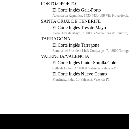
PORTO/OPORTO
El Corte Inglés Gaia-Porto
Avenida da República, 1435 4430-999 Vila Nova de Ga
SANTA CRUZ DE TENERIFE
El Corte Inglés Tres de Mayo
Avda. Tres de Mayo, 7 38003 - Santa Cruz de Tenerife, 
TARRAGONA
El Corte Inglés Tarragona
Rambla del President Lluís Companys, 7, 43005 Tarrag
VALENCIA/VALÈNCIA
El Corte Inglés Pintor Sorolla-Colón
Calle de Colón, 27 46004 València, Valencia P3
El Corte Inglés Nuevo Centro
Menéndez Pidal, 15 Valencia, Valencia P1