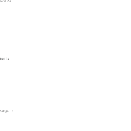
eares P5
5
drid P4
Málaga P2