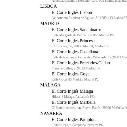
Avenida Alexandre Rosselló, 12 07002 Palma, Islas Bal
LISBOA
El Corte Inglés Lisboa
Av. António Augusto de Aguiar, 31 1069-413 Lisboa P
MADRID
El Corte Inglés Sanchinarro
Calle Margarita de Parma, 1 28050 Madrid P5
El Corte Inglés Princesa
C/ Princesa, 56, 28008 Madrid, Madrid P6
El Corte Inglés Castellana
Calle de Raimundo Fernández Villaverde, 79 28003 Ma
El Corte Inglés Preciados-Callao
Plaza de Callao, 2 28013 Madrid P6
El Corte Inglés Goya
Calle Goya, 85 Madrid, Madrid P2
MÁLAGA
El Corte Inglés Málaga
Hilera, 8 Málaga, Andalucía PSo
El Corte Inglés Marbella
C/ Ramón Areces, s/n, Puerto Banús, 29660 Marbella, 
NAVARRA
El Corte Inglés Pamplona
Calle Estella 9, Pamplona, Navarra P6