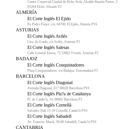
Centro Comercial Ciudad de Elche Avda. Alcalde Ramón Pastor, 2
03204 Elche, Alicante P2
ALMERÍA
El Corte Inglés El Ejido
Po Pedro Ponce, s/n, 04700, El Ejido, Almería PSS
ASTURIAS
El Corte Inglés Avilés
Ctra. de Grado, s/n Avilés, Asturias P1
El Corte Inglés Salesas
Calle General Elorza, 75 33002 Oviedo, Asturias P2
BADAJOZ
El Corte Inglés Conquistadores
Plaza Conquistadores, s/n Badajoz, Extremadura P5
BARCELONA
El Corte Inglés Diagonal
Avenida Diagonal, 617 08028 Barcelona PSS
El Corte Inglés Pla?a de Catalunya
Pl. de Catalu?a, 14, 08002 Barcelona P5
El Corte Inglés Cornellà
Salvador Dalí 15-19 Cornellá, Catalu?a PSS
El Corte Inglés Sabadell
Av. Francesc Macià, 58-60 Sabadell, Catalu?a PSS
CANTABRIA