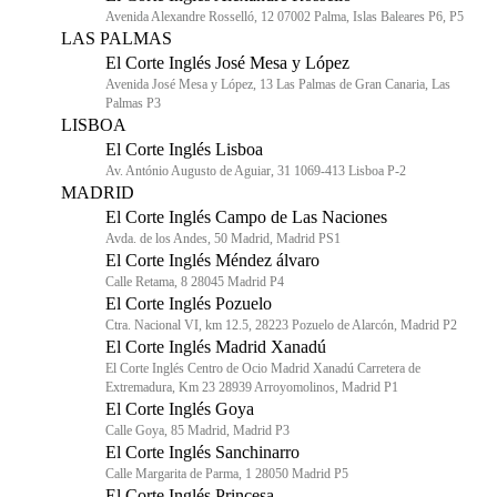
Avenida Alexandre Rosselló, 12 07002 Palma, Islas Baleares P6, P5
LAS PALMAS
El Corte Inglés José Mesa y López
Avenida José Mesa y López, 13 Las Palmas de Gran Canaria, Las
Palmas P3
LISBOA
El Corte Inglés Lisboa
Av. António Augusto de Aguiar, 31 1069-413 Lisboa P-2
MADRID
El Corte Inglés Campo de Las Naciones
Avda. de los Andes, 50 Madrid, Madrid PS1
El Corte Inglés Méndez álvaro
Calle Retama, 8 28045 Madrid P4
El Corte Inglés Pozuelo
Ctra. Nacional VI, km 12.5, 28223 Pozuelo de Alarcón, Madrid P2
El Corte Inglés Madrid Xanadú
El Corte Inglés Centro de Ocio Madrid Xanadú Carretera de
Extremadura, Km 23 28939 Arroyomolinos, Madrid P1
El Corte Inglés Goya
Calle Goya, 85 Madrid, Madrid P3
El Corte Inglés Sanchinarro
Calle Margarita de Parma, 1 28050 Madrid P5
El Corte Inglés Princesa