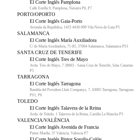
El Corte Inglés Pamplona
Calle Estella 9, Pamplona, Navarra P6, P7
PORTO/OPORTO
El Corte Inglés Gaia-Porto
Avenida da República, 1435 4430-999 Vila Nova de Gaia P5
SALAMANCA
El Corte Inglés María Auxiliadora
C/ de María Auxiliadora, 71-85, 37004 Salamanca, Salamanca PS1
SANTA CRUZ DE TENERIFE
El Corte Inglés Tres de Mayo
Avda. Tres de Mayo, 7 38003 - Santa Cruz de Tenerife, Islas Canarias
P5
TARRAGONA
El Corte Inglés Tarragona
Rambla del President Lluís Companys, 7, 43005 Tarragona, Tarragona
PS1, P6
TOLEDO
El Corte Inglés Talavera de la Reina
Avda. de Toledo, 1 Talavera de la Reina, Castilla La Mancha P5
VALENCIA/VALÈNCIA
El Corte Inglés Avenida de Francia
Pintor Maella, 37 Valencia, Valencia P7
El Corte Inglés Pintor Sorolla-Colón