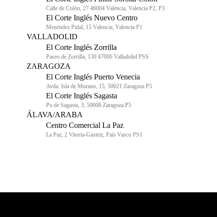
Calle de Colón, 27 46004 València, Valencia P2, P3
El Corte Inglés Nuevo Centro
Menéndez Pidal, 15 Valencia, Valencia P1
VALLADOLID
El Corte Inglés Zorrilla
Paseo de Zorrilla, 130 47006 Valladolid PSS
ZARAGOZA
El Corte Inglés Puerto Venecia
Avda. Isla de Murano, 15, 50021 Zaragoza P5
El Corte Inglés Sagasta
Po de Sagasta, 3, 50008 Zaragoza P5
ÁLAVA/ARABA
Centro Comercial La Paz
La Paz, 2 Vitoria-Gasteiz, País Vasco PS1