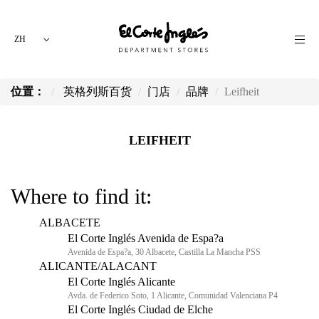
ZH
位置：
英格列斯百货
门店
品牌
Leifheit
LEIFHEIT
Where to find it:
ALBACETE
El Corte Inglés Avenida de Espa?a
Avenida de Espa?a, 30 Albacete, Castilla La Mancha PSS
ALICANTE/ALACANT
El Corte Inglés Alicante
Avda. de Federico Soto, 1 Alicante, Comunidad Valenciana P4
El Corte Inglés Ciudad de Elche