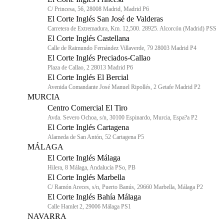
C/ Princesa, 56, 28008 Madrid, Madrid P6
El Corte Inglés San José de Valderas
Carretera de Extremadura, Km. 12,500. 28925. Alcorcón (Madrid) PSS
El Corte Inglés Castellana
Calle de Raimundo Fernández Villaverde, 79 28003 Madrid P4
El Corte Inglés Preciados-Callao
Plaza de Callao, 2 28013 Madrid P6
El Corte Inglés El Bercial
Avenida Comandante José Manuel Ripollés, 2 Getafe Madrid P2
MURCIA
Centro Comercial El Tiro
Avda. Severo Ochoa, s/n, 30100 Espinardo, Murcia, Espa?a P2
El Corte Inglés Cartagena
Alameda de San Antón, 52 Cartagena P5
MÁLAGA
El Corte Inglés Málaga
Hilera, 8 Málaga, Andalucía PSo, PB
El Corte Inglés Marbella
C/ Ramón Areces, s/n, Puerto Banús, 29660 Marbella, Málaga P2
El Corte Inglés Bahía Málaga
Calle Hamlet 2, 29006 Málaga PS1
NAVARRA