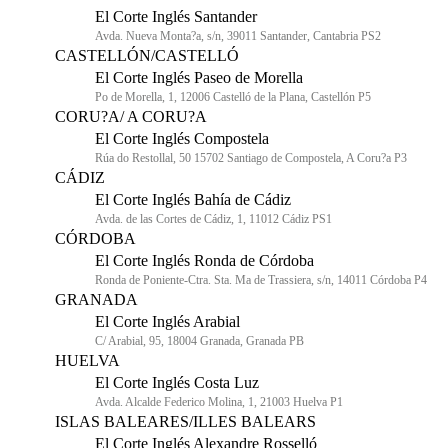
El Corte Inglés Santander
Avda. Nueva Monta?a, s/n, 39011 Santander, Cantabria PS2
CASTELLÓN/CASTELLÓ
El Corte Inglés Paseo de Morella
Po de Morella, 1, 12006 Castelló de la Plana, Castellón P5
CORU?A/ A CORU?A
El Corte Inglés Compostela
Rúa do Restollal, 50 15702 Santiago de Compostela, A Coru?a P3
CÁDIZ
El Corte Inglés Bahía de Cádiz
Avda. de las Cortes de Cádiz, 1, 11012 Cádiz PS1
CÓRDOBA
El Corte Inglés Ronda de Córdoba
Ronda de Poniente-Ctra. Sta. Ma de Trassiera, s/n, 14011 Córdoba P4
GRANADA
El Corte Inglés Arabial
C/ Arabial, 95, 18004 Granada, Granada PB
HUELVA
El Corte Inglés Costa Luz
Avda. Alcalde Federico Molina, 1, 21003 Huelva P1
ISLAS BALEARES/ILLES BALEARS
El Corte Inglés Alexandre Rosselló