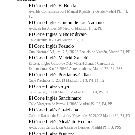
El Corte Inglés El Bercial
Avenida Comandante José Manuel Ripollés, 2 Getafe Madrid PB, P1,
P2
El Corte Inglés Campo de Las Naciones
Avda. de los Andes, 50 Madrid, Madrid P1, P2, PB
El Corte Inglés Méndez álvaro
Calle Retama, 8 28045 Madrid PB, P1
El Corte Inglés Pozuelo
Ctra. Nacional VI, km 12.5, 28223 Pozuelo de Alarcón, Madrid P1, PB
El Corte Inglés Madrid Xanadú
El Corte Inglés Centro de Ocio Madrid Xanadú Carretera de
Extremadura, Km 23 28939 Arroyomolinos, Madrid PB, P1, PSS
El Corte Inglés Preciados-Callao
Calle Preciados, 3. 28013 Madrid P5, P3, P4, P1, P2
El Corte Inglés Goya
C/ Goya, 76, 28009 Madrid, Madrid P2, P3, P4, P5, P1
El Corte Inglés Sanchinarro
Calle Margarita de Parma, 1 28050 Madrid P2, P3, P4, PB
El Corte Inglés Castellana
Calle de Raimundo Fernández Villaverde, 79 28003 Madrid P2, P1, P3
El Corte Inglés Alcalá de Henares
Avda. Juan Carlos I, s/n Alcalá de Henares, Madrid P1, PB, PSS
El Corte Inglés Princesa