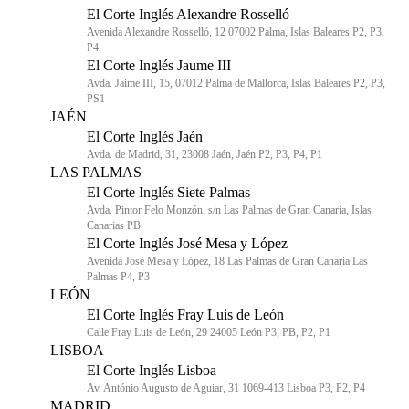
El Corte Inglés Alexandre Rosselló
Avenida Alexandre Rosselló, 12 07002 Palma, Islas Baleares P2, P3,
P4
El Corte Inglés Jaume III
Avda. Jaime III, 15, 07012 Palma de Mallorca, Islas Baleares P2, P3,
PS1
JAÉN
El Corte Inglés Jaén
Avda. de Madrid, 31, 23008 Jaén, Jaén P2, P3, P4, P1
LAS PALMAS
El Corte Inglés Siete Palmas
Avda. Pintor Felo Monzón, s/n Las Palmas de Gran Canaria, Islas
Canarias PB
El Corte Inglés José Mesa y López
Avenida José Mesa y López, 18 Las Palmas de Gran Canaria Las
Palmas P4, P3
LEÓN
El Corte Inglés Fray Luis de León
Calle Fray Luis de León, 29 24005 León P3, PB, P2, P1
LISBOA
El Corte Inglés Lisboa
Av. António Augusto de Aguiar, 31 1069-413 Lisboa P3, P2, P4
MADRID