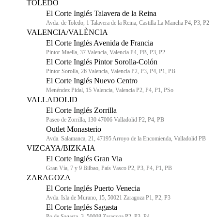
TOLEDO
El Corte Inglés Talavera de la Reina
Avda. de Toledo, 1 Talavera de la Reina, Castilla La Mancha P4, P3, P2
VALENCIA/VALÈNCIA
El Corte Inglés Avenida de Francia
Pintor Maella, 37 Valencia, Valencia P4, PB, P3, P2
El Corte Inglés Pintor Sorolla-Colón
Pintor Sorolla, 26 Valencia, Valencia P2, P3, P4, P1, PB
El Corte Inglés Nuevo Centro
Menéndez Pidal, 15 Valencia, Valencia P2, P4, P1, PSo
VALLADOLID
El Corte Inglés Zorrilla
Paseo de Zorrilla, 130 47006 Valladolid P2, P4, PB
Outlet Monasterio
Avda. Salamanca, 21, 47195 Arroyo de la Encomienda, Valladolid PB
VIZCAYA/BIZKAIA
El Corte Inglés Gran Via
Gran Vía, 7 y 9 Bilbao, País Vasco P2, P3, P4, P1, PB
ZARAGOZA
El Corte Inglés Puerto Venecia
Avda. Isla de Murano, 15, 50021 Zaragoza P1, P2, P3
El Corte Inglés Sagasta
Po de Sagasta, 3, 50008 Zaragoza P2, P3, P4