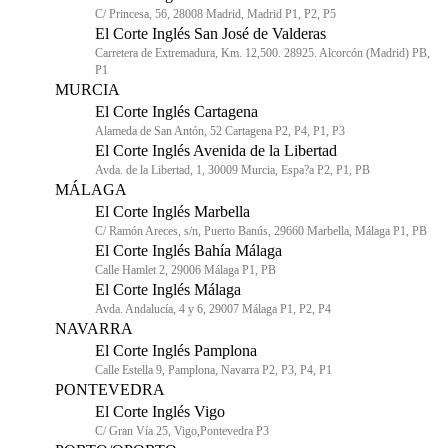
C/ Princesa, 56, 28008 Madrid, Madrid P1, P2, P5
El Corte Inglés San José de Valderas
Carretera de Extremadura, Km. 12,500. 28925. Alcorcón (Madrid) PB,
P1
MURCIA
El Corte Inglés Cartagena
Alameda de San Antón, 52 Cartagena P2, P4, P1, P3
El Corte Inglés Avenida de la Libertad
Avda. de la Libertad, 1, 30009 Murcia, Espa?a P2, P1, PB
MÁLAGA
El Corte Inglés Marbella
C/ Ramón Areces, s/n, Puerto Banús, 29660 Marbella, Málaga P1, PB
El Corte Inglés Bahía Málaga
Calle Hamlet 2, 29006 Málaga P1, PB
El Corte Inglés Málaga
Avda. Andalucía, 4 y 6, 29007 Málaga P1, P2, P4
NAVARRA
El Corte Inglés Pamplona
Calle Estella 9, Pamplona, Navarra P2, P3, P4, P1
PONTEVEDRA
El Corte Inglés Vigo
C/ Gran Vía 25, Vigo,Pontevedra P3