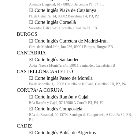
Avenida Diagonal, 617 08028 Barcelona P1, P4, P3
El Corte Inglés Pla?a de Catalunya
Pl. de Catalu?a, 14, 08002 Barcelona P4, P3, P2
El Corte Inglés Cornellà
Salvador Dalí 15-19 Cornellá, Catalu?a P1, PB
BURGOS
El Corte Inglés Carretera de Madrid-Irún
Ctra. de Madrid-Irún, km 236, 09001 Burgos, Burgos PB
CANTABRIA
El Corte Inglés Santander
Avda. Nueva Monta?a, s/n, 39011 Santander, Cantabria PB
CASTELLÓN/CASTELLÓ
El Corte Inglés Paseo de Morella
Po de Morella, 1, 12006 Castelló de la Plana, Castellón PB, P2, P4
CORU?A/ A CORU?A
El Corte Inglés Ramón y Cajal
Rúa Ramón y Cajal, 57 15006 A Coru?a P3, P4, P2
El Corte Inglés Compostela
Rúa do Restollal, 50 15702 Santiago de Compostela, A Coru?a P2, PB,
P1
CÁDIZ
El Corte Inglés Bahía de Algeciras