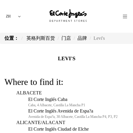
ZH
位置：
英格列斯百货
门店
品牌
Levi's
LEVI'S
Where to find it:
ALBACETE
El Corte Inglés Caba
Caba, 4 Albacete, Castilla La Mancha P1
El Corte Inglés Avenida de Espa?a
Avenida de Espa?a, 30 Albacete, Castilla La Mancha P4, P3, P2
ALICANTE/ALACANT
El Corte Inglés Ciudad de Elche