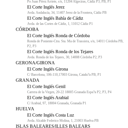
Po Juan Pérez Arriete, s/n, 11204 Algeciras, Cádiz P3, PB, P1
El Corte Inglés Jerez
Avda. Andalucía, 34, 11407 Jerez de la Frontera, Cádiz PB
El Corte Inglés Bahía de Cádiz
Avda. de las Cortes de Cádiz, 1, 11012 Cádiz P1
CÓRDOBA
El Corte Inglés Ronda de Córdoba
Ronda de Poniente-Ctra. Sta. Ma de Trassiera, s/n, 14011 Córdoba PB,
P2, P3
El Corte Inglés Ronda de los Tejares
Avda. Ronda de los Tejares, 30, 14008 Córdoba P2, P3
GERONA/GIRONA
El Corte Inglés Girona
C/ Barcelona, 106-110,17003 Girona, Catalu?a PB, P1
GRANADA
El Corte Inglés Genil
Carrera de la Virgen, 20-22 18005 Granada Espa?a P2, P3, P4
El Corte Inglés Arabial
C/ Arabial, 97, 18004 Granada, Granada P1
HUELVA
El Corte Inglés Costa Luz
Avda. Alcalde Federico Molina, 1, 21003 Huelva PB
ISLAS BALEARES/ILLES BALEARS