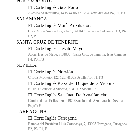
PORTO/OPORTO
El Corte Inglés Gaia-Porto
Avenida da República, 1435 4430-999 Vila Nova de Gaia P4, P2, P3
SALAMANCA
El Corte Inglés María Auxiliadora
C/ de María Auxiliadora, 71-85, 37004 Salamanca, Salamanca P3, P4,
P2, P1
SANTA CRUZ DE TENERIFE
El Corte Inglés Tres de Mayo
Avda. Tres de Mayo, 7 38003 - Santa Cruz de Tenerife, Islas Canarias
P4, P3, PB
SEVILLA
El Corte Inglés Nervión
C/ Luis Montoto, 122-128, 41005 Sevilla PB, P1, P3
El Corte Inglés Plaza del Duque de la Victoria
Pl. del Duque de la Victoria, 8, 41002 Sevilla P3
El Corte Inglés San Juan De Aznalfarache
Camino de las Erillas, s/n, 41920 San Juan de Aznalfarache, Sevilla,
Espa?a P1
TARRAGONA
El Corte Inglés Tarragona
Rambla del President Lluís Companys, 7, 43005 Tarragona, Tarragona
P2, P3, P4, P1