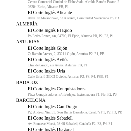
Centro Comercial Ciudad de Elche Avda. Alcalde Ramón Pastor, 2
03204 Elche, Alicante PB, P1
El Corte Inglés Alicante
Avda. de Maisonnave, 53 Alicante, Comunidad Valenciana P5, P3
ALMERÍA
El Corte Inglés El Ejido
Po Pedro Ponce, s/n, 04700, El Ejido, Almería PB, P2, P3, P1
ASTURIAS
El Corte Inglés Gijón
C/ Ramón Areces, 2, 33211 Gijón, Asturias P2, P1, PB
El Corte Inglés Avilés
Ctra. de Grado, s/n Avilés, Asturias PB, P1
El Corte Inglés Uría
Calle Uría, 9 33003 Oviedo, Asturias P2, P3, P4, PSS, P1
BADAJOZ
El Corte Inglés Conquistadores
Plaza Conquistadores, s/n Badajoz, Extremadura P1, PB, P2, P3
BARCELONA
El Corte Inglés Can Dragó
Pg. Andreu Nin, 51. Nou Barris Barcelona, Catalu?a P1, P2, P3, PB
El Corte Inglés Sabadell
Av. Francesc Macià, 58-60 Sabadell, Catalu?a P2, P3, P4, P1
El Corte Inglés Diagonal