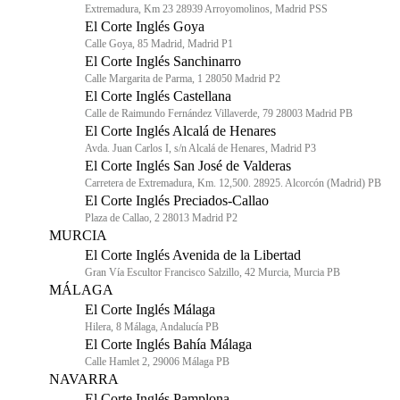
Extremadura, Km 23 28939 Arroyomolinos, Madrid PSS
El Corte Inglés Goya
Calle Goya, 85 Madrid, Madrid P1
El Corte Inglés Sanchinarro
Calle Margarita de Parma, 1 28050 Madrid P2
El Corte Inglés Castellana
Calle de Raimundo Fernández Villaverde, 79 28003 Madrid PB
El Corte Inglés Alcalá de Henares
Avda. Juan Carlos I, s/n Alcalá de Henares, Madrid P3
El Corte Inglés San José de Valderas
Carretera de Extremadura, Km. 12,500. 28925. Alcorcón (Madrid) PB
El Corte Inglés Preciados-Callao
Plaza de Callao, 2 28013 Madrid P2
MURCIA
El Corte Inglés Avenida de la Libertad
Gran Vía Escultor Francisco Salzillo, 42 Murcia, Murcia PB
MÁLAGA
El Corte Inglés Málaga
Hilera, 8 Málaga, Andalucía PB
El Corte Inglés Bahía Málaga
Calle Hamlet 2, 29006 Málaga PB
NAVARRA
El Corte Inglés Pamplona