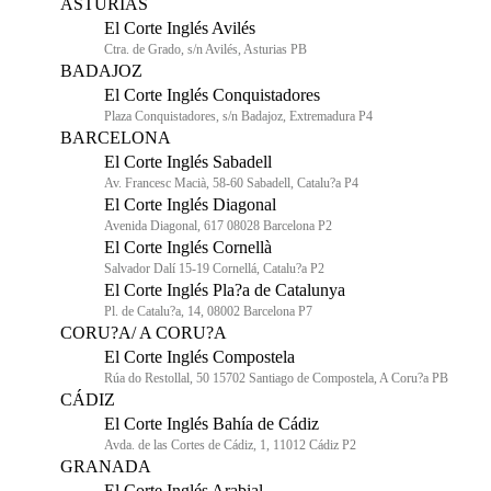
ASTURIAS
El Corte Inglés Avilés
Ctra. de Grado, s/n Avilés, Asturias PB
BADAJOZ
El Corte Inglés Conquistadores
Plaza Conquistadores, s/n Badajoz, Extremadura P4
BARCELONA
El Corte Inglés Sabadell
Av. Francesc Macià, 58-60 Sabadell, Catalu?a P4
El Corte Inglés Diagonal
Avenida Diagonal, 617 08028 Barcelona P2
El Corte Inglés Cornellà
Salvador Dalí 15-19 Cornellá, Catalu?a P2
El Corte Inglés Pla?a de Catalunya
Pl. de Catalu?a, 14, 08002 Barcelona P7
CORU?A/ A CORU?A
El Corte Inglés Compostela
Rúa do Restollal, 50 15702 Santiago de Compostela, A Coru?a PB
CÁDIZ
El Corte Inglés Bahía de Cádiz
Avda. de las Cortes de Cádiz, 1, 11012 Cádiz P2
GRANADA
El Corte Inglés Arabial