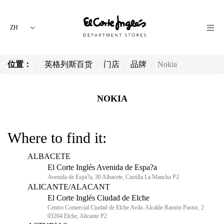
ZH
位置：
英格列斯百货
门店
品牌
Nokia
NOKIA
Where to find it:
ALBACETE
El Corte Inglés Avenida de Espa?a
Avenida de Espa?a, 30 Albacete, Castilla La Mancha P2
ALICANTE/ALACANT
El Corte Inglés Ciudad de Elche
Centro Comercial Ciudad de Elche Avda. Alcalde Ramón Pastor, 2
03204 Elche, Alicante P2