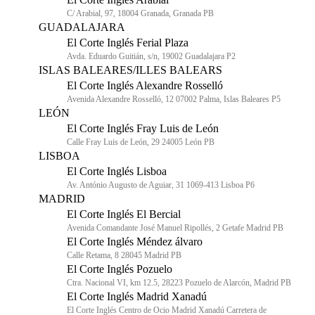
C/ Arabial, 97, 18004 Granada, Granada PB
GUADALAJARA
El Corte Inglés Ferial Plaza
Avda. Eduardo Guitián, s/n, 19002 Guadalajara P2
ISLAS BALEARES/ILLES BALEARS
El Corte Inglés Alexandre Rosselló
Avenida Alexandre Rosselló, 12 07002 Palma, Islas Baleares P5
LEÓN
El Corte Inglés Fray Luis de León
Calle Fray Luis de León, 29 24005 León PB
LISBOA
El Corte Inglés Lisboa
Av. António Augusto de Aguiar, 31 1069-413 Lisboa P6
MADRID
El Corte Inglés El Bercial
Avenida Comandante José Manuel Ripollés, 2 Getafe Madrid PB
El Corte Inglés Méndez álvaro
Calle Retama, 8 28045 Madrid PB
El Corte Inglés Pozuelo
Ctra. Nacional VI, km 12.5, 28223 Pozuelo de Alarcón, Madrid PB
El Corte Inglés Madrid Xanadú
El Corte Inglés Centro de Ocio Madrid Xanadú Carretera de