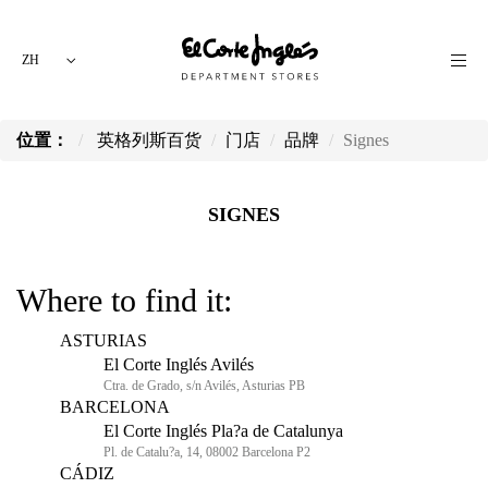
ZH
位置：
英格列斯百货
门店
品牌
Signes
SIGNES
Where to find it:
ASTURIAS
El Corte Inglés Avilés
Ctra. de Grado, s/n Avilés, Asturias PB
BARCELONA
El Corte Inglés Pla?a de Catalunya
Pl. de Catalu?a, 14, 08002 Barcelona P2
CÁDIZ