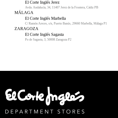
El Corte Inglés Jerez
Avda. Andalucía, 34, 11407 Jerez de la Frontera, Cádiz PB
MÁLAGA
El Corte Inglés Marbella
C/ Ramón Areces, s/n, Puerto Banús, 29660 Marbella, Málaga P1
ZARAGOZA
El Corte Inglés Sagasta
Po de Sagasta, 3, 50008 Zaragoza P2