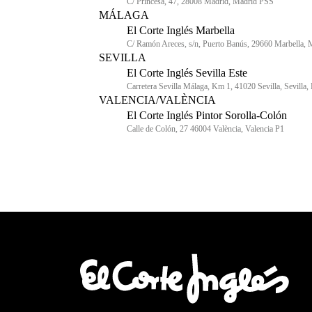
C/ Princesa, 47, 28008 Madrid, Madrid PSS
MÁLAGA
El Corte Inglés Marbella
C/ Ramón Areces, s/n, Puerto Banús, 29660 Marbella, 
SEVILLA
El Corte Inglés Sevilla Este
Carretera Sevilla Málaga, Km 1, 41020 Sevilla, Sevilla,
VALENCIA/VALÈNCIA
El Corte Inglés Pintor Sorolla-Colón
Calle de Colón, 27 46004 València, Valencia P1