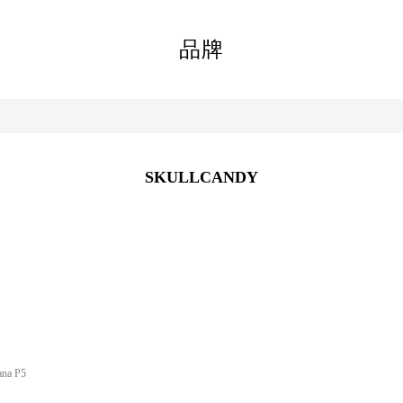
品牌
SKULLCANDY
ana P5