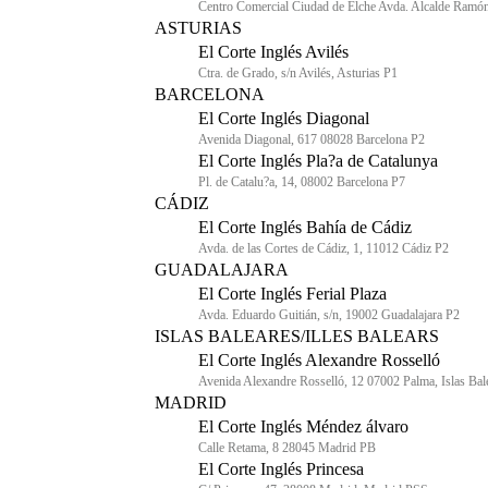
Centro Comercial Ciudad de Elche Avda. Alcalde Ramón 
ASTURIAS
El Corte Inglés Avilés
Ctra. de Grado, s/n Avilés, Asturias P1
BARCELONA
El Corte Inglés Diagonal
Avenida Diagonal, 617 08028 Barcelona P2
El Corte Inglés Pla?a de Catalunya
Pl. de Catalu?a, 14, 08002 Barcelona P7
CÁDIZ
El Corte Inglés Bahía de Cádiz
Avda. de las Cortes de Cádiz, 1, 11012 Cádiz P2
GUADALAJARA
El Corte Inglés Ferial Plaza
Avda. Eduardo Guitián, s/n, 19002 Guadalajara P2
ISLAS BALEARES/ILLES BALEARS
El Corte Inglés Alexandre Rosselló
Avenida Alexandre Rosselló, 12 07002 Palma, Islas Bal
MADRID
El Corte Inglés Méndez álvaro
Calle Retama, 8 28045 Madrid PB
El Corte Inglés Princesa