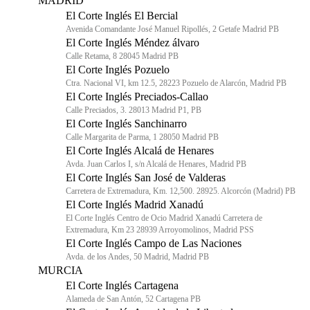
MADRID
El Corte Inglés El Bercial
Avenida Comandante José Manuel Ripollés, 2 Getafe Madrid PB
El Corte Inglés Méndez álvaro
Calle Retama, 8 28045 Madrid PB
El Corte Inglés Pozuelo
Ctra. Nacional VI, km 12.5, 28223 Pozuelo de Alarcón, Madrid PB
El Corte Inglés Preciados-Callao
Calle Preciados, 3. 28013 Madrid P1, PB
El Corte Inglés Sanchinarro
Calle Margarita de Parma, 1 28050 Madrid PB
El Corte Inglés Alcalá de Henares
Avda. Juan Carlos I, s/n Alcalá de Henares, Madrid PB
El Corte Inglés San José de Valderas
Carretera de Extremadura, Km. 12,500. 28925. Alcorcón (Madrid) PB
El Corte Inglés Madrid Xanadú
El Corte Inglés Centro de Ocio Madrid Xanadú Carretera de
Extremadura, Km 23 28939 Arroyomolinos, Madrid PSS
El Corte Inglés Campo de Las Naciones
Avda. de los Andes, 50 Madrid, Madrid PB
MURCIA
El Corte Inglés Cartagena
Alameda de San Antón, 52 Cartagena PB