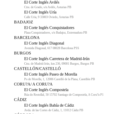
El Corte Inglés Avilés
Ctra. de Grado, s/n Avilés, Asturias PB
El Corte Inglés Uría
Calle Uría, 9 33003 Oviedo, Asturias PB
BADAJOZ
El Corte Inglés Conquistadores
Plaza Conquistadores, s/n Badajoz, Extremadura PB
BARCELONA
El Corte Inglés Diagonal
Avenida Diagonal, 617 08028 Barcelona PSS
BURGOS
El Corte Inglés Carretera de Madrid-Irún
Ctra. de Madrid-Irún, km 236, 09001 Burgos, Burgos PB
CASTELLÓN/CASTELLÓ
El Corte Inglés Paseo de Morella
Po de Morella, 1, 12006 Castelló de la Plana, Castellón PB
CORU?A/ A CORU?A
El Corte Inglés Compostela
Rúa do Restollal, 50 15702 Santiago de Compostela, A Coru?a P1
CÁDIZ
El Corte Inglés Bahía de Cádiz
Avda. de las Cortes de Cádiz, 1, 11012 Cádiz PB