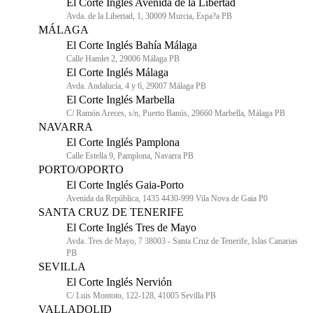
El Corte Inglés Avenida de la Libertad
Avda. de la Libertad, 1, 30009 Murcia, Espa?a PB
MÁLAGA
El Corte Inglés Bahía Málaga
Calle Hamlet 2, 29006 Málaga PB
El Corte Inglés Málaga
Avda. Andalucía, 4 y 6, 29007 Málaga PB
El Corte Inglés Marbella
C/ Ramón Areces, s/n, Puerto Banús, 29660 Marbella, Málaga PB
NAVARRA
El Corte Inglés Pamplona
Calle Estella 9, Pamplona, Navarra PB
PORTO/OPORTO
El Corte Inglés Gaia-Porto
Avenida da República, 1435 4430-999 Vila Nova de Gaia P0
SANTA CRUZ DE TENERIFE
El Corte Inglés Tres de Mayo
Avda. Tres de Mayo, 7 38003 - Santa Cruz de Tenerife, Islas Canarias
PB
SEVILLA
El Corte Inglés Nervión
C/ Luis Montoto, 122-128, 41005 Sevilla PB
VALLADOLID