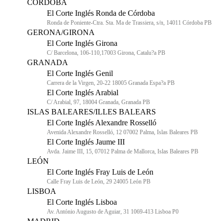
CÓRDOBA
El Corte Inglés Ronda de Córdoba
Ronda de Poniente-Ctra. Sta. Ma de Trassiera, s/n, 14011 Córdoba PB
GERONA/GIRONA
El Corte Inglés Girona
C/ Barcelona, 106-110,17003 Girona, Catalu?a PB
GRANADA
El Corte Inglés Genil
Carrera de la Virgen, 20-22 18005 Granada Espa?a PB
El Corte Inglés Arabial
C/ Arabial, 97, 18004 Granada, Granada PB
ISLAS BALEARES/ILLES BALEARS
El Corte Inglés Alexandre Rosselló
Avenida Alexandre Rosselló, 12 07002 Palma, Islas Baleares PB
El Corte Inglés Jaume III
Avda. Jaime III, 15, 07012 Palma de Mallorca, Islas Baleares PB
LEÓN
El Corte Inglés Fray Luis de León
Calle Fray Luis de León, 29 24005 León PB
LISBOA
El Corte Inglés Lisboa
Av. António Augusto de Aguiar, 31 1069-413 Lisboa P0