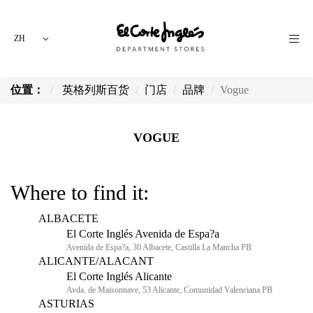
ZH
位置：
英格列斯百货
门店
品牌
Vogue
VOGUE
Where to find it:
ALBACETE
El Corte Inglés Avenida de Espa?a
Avenida de Espa?a, 30 Albacete, Castilla La Mancha PB
ALICANTE/ALACANT
El Corte Inglés Alicante
Avda. de Maisonnave, 53 Alicante, Comunidad Valenciana PB
ASTURIAS