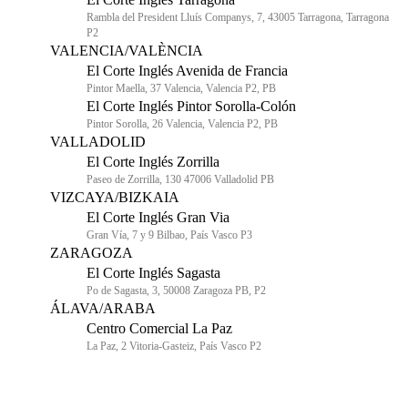
Rambla del President Lluís Companys, 7, 43005 Tarragona, Tarragona
P2
VALENCIA/VALÈNCIA
El Corte Inglés Avenida de Francia
Pintor Maella, 37 Valencia, Valencia P2, PB
El Corte Inglés Pintor Sorolla-Colón
Pintor Sorolla, 26 Valencia, Valencia P2, PB
VALLADOLID
El Corte Inglés Zorrilla
Paseo de Zorrilla, 130 47006 Valladolid PB
VIZCAYA/BIZKAIA
El Corte Inglés Gran Via
Gran Vía, 7 y 9 Bilbao, País Vasco P3
ZARAGOZA
El Corte Inglés Sagasta
Po de Sagasta, 3, 50008 Zaragoza PB, P2
ÁLAVA/ARABA
Centro Comercial La Paz
La Paz, 2 Vitoria-Gasteiz, País Vasco P2