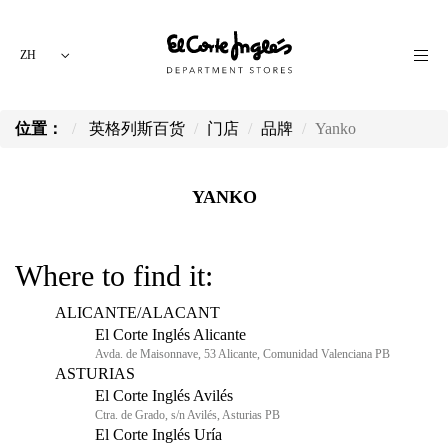
ZH
位置：
英格列斯百货
门店
品牌
Yanko
YANKO
Where to find it:
ALICANTE/ALACANT
El Corte Inglés Alicante
Avda. de Maisonnave, 53 Alicante, Comunidad Valenciana PB
ASTURIAS
El Corte Inglés Avilés
Ctra. de Grado, s/n Avilés, Asturias PB
El Corte Inglés Uría