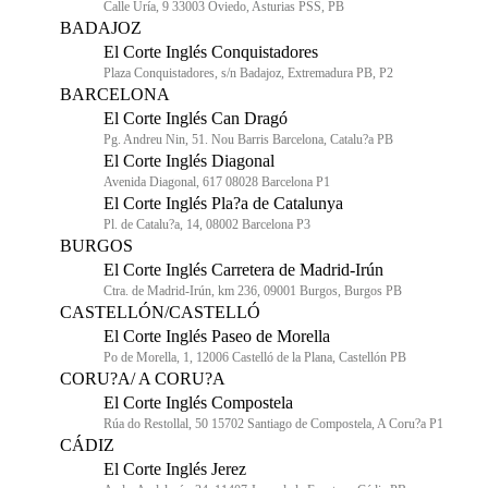
Calle Uría, 9 33003 Oviedo, Asturias PSS, PB
BADAJOZ
El Corte Inglés Conquistadores
Plaza Conquistadores, s/n Badajoz, Extremadura PB, P2
BARCELONA
El Corte Inglés Can Dragó
Pg. Andreu Nin, 51. Nou Barris Barcelona, Catalu?a PB
El Corte Inglés Diagonal
Avenida Diagonal, 617 08028 Barcelona P1
El Corte Inglés Pla?a de Catalunya
Pl. de Catalu?a, 14, 08002 Barcelona P3
BURGOS
El Corte Inglés Carretera de Madrid-Irún
Ctra. de Madrid-Irún, km 236, 09001 Burgos, Burgos PB
CASTELLÓN/CASTELLÓ
El Corte Inglés Paseo de Morella
Po de Morella, 1, 12006 Castelló de la Plana, Castellón PB
CORU?A/ A CORU?A
El Corte Inglés Compostela
Rúa do Restollal, 50 15702 Santiago de Compostela, A Coru?a P1
CÁDIZ
El Corte Inglés Jerez