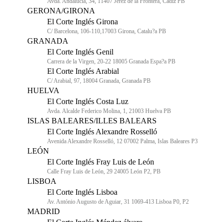
Avda. Andalucía, 34, 11407 Jerez de la Frontera, Cádiz PB
GERONA/GIRONA
El Corte Inglés Girona
C/ Barcelona, 106-110,17003 Girona, Catalu?a PB
GRANADA
El Corte Inglés Genil
Carrera de la Virgen, 20-22 18005 Granada Espa?a PB
El Corte Inglés Arabial
C/ Arabial, 97, 18004 Granada, Granada PB
HUELVA
El Corte Inglés Costa Luz
Avda. Alcalde Federico Molina, 1, 21003 Huelva PB
ISLAS BALEARES/ILLES BALEARS
El Corte Inglés Alexandre Rosselló
Avenida Alexandre Rosselló, 12 07002 Palma, Islas Baleares P3
LEÓN
El Corte Inglés Fray Luis de León
Calle Fray Luis de León, 29 24005 León P2, PB
LISBOA
El Corte Inglés Lisboa
Av. António Augusto de Aguiar, 31 1069-413 Lisboa P0, P2
MADRID