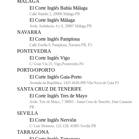
MÁLAGA
El Corte Inglés Bahía Málaga
Calle Hamlet 2, 29006 Málaga PB
El Corte Inglés Málaga
Avda. Andalucía, 4 y 6, 29007 Málaga PB
NAVARRA
El Corte Inglés Pamplona
Calle Estella 9, Pamplona, Navarra PB, P3
PONTEVEDRA
El Corte Inglés Vigo
C/ Gran Vía 25, Vigo,Pontevedra P4
PORTO/OPORTO
El Corte Inglés Gaia-Porto
Avenida da República, 1435 4430-999 Vila Nova de Gaia P3
SANTA CRUZ DE TENERIFE
El Corte Inglés Tres de Mayo
Avda. Tres de Mayo, 7 38003 - Santa Cruz de Tenerife, Islas Canarias
PB
SEVILLA
El Corte Inglés Nervión
C/ Luis Montoto, 122-128, 41005 Sevilla PB
TARRAGONA
El Corte Inglés Tarragona