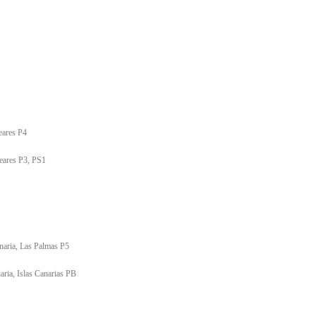
eares P4
leares P3, PS1
naria, Las Palmas P5
ria, Islas Canarias PB