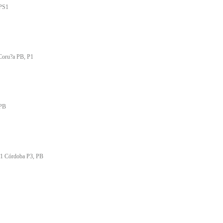
 PS1
 Coru?a PB, P1
 PB
011 Córdoba P3, PB