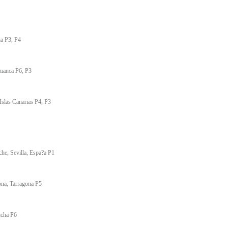
ia P3, P4
amanca P6, P3
Islas Canarias P4, P3
che, Sevilla, Espa?a P1
ona, Tarragona P5
ncha P6