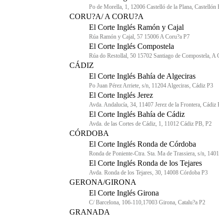
Po de Morella, 1, 12006 Castelló de la Plana, Castellón
CORU?A/ A CORU?A
El Corte Inglés Ramón y Cajal
Rúa Ramón y Cajal, 57 15006 A Coru?a P7
El Corte Inglés Compostela
Rúa do Restollal, 50 15702 Santiago de Compostela, A
CÁDIZ
El Corte Inglés Bahía de Algeciras
Po Juan Pérez Arriete, s/n, 11204 Algeciras, Cádiz P3
El Corte Inglés Jerez
Avda. Andalucía, 34, 11407 Jerez de la Frontera, Cádiz
El Corte Inglés Bahía de Cádiz
Avda. de las Cortes de Cádiz, 1, 11012 Cádiz PB, P2
CÓRDOBA
El Corte Inglés Ronda de Córdoba
Ronda de Poniente-Ctra. Sta. Ma de Trassiera, s/n, 14
El Corte Inglés Ronda de los Tejares
Avda. Ronda de los Tejares, 30, 14008 Córdoba P3
GERONA/GIRONA
El Corte Inglés Girona
C/ Barcelona, 106-110,17003 Girona, Catalu?a P2
GRANADA