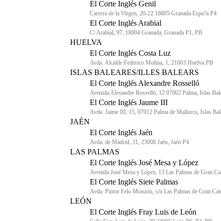
El Corte Inglés Genil
Carrera de la Virgen, 20-22 18005 Granada Espa?a P4
El Corte Inglés Arabial
C/ Arabial, 97, 18004 Granada, Granada P1, PB
HUELVA
El Corte Inglés Costa Luz
Avda. Alcalde Federico Molina, 1, 21003 Huelva PB
ISLAS BALEARES/ILLES BALEARS
El Corte Inglés Alexandre Rosselló
Avenida Alexandre Rosselló, 12 07002 Palma, Islas Bal
El Corte Inglés Jaume III
Avda. Jaime III, 15, 07012 Palma de Mallorca, Islas Ba
JAÉN
El Corte Inglés Jaén
Avda. de Madrid, 31, 23008 Jaén, Jaén P4
LAS PALMAS
El Corte Inglés José Mesa y López
Avenida José Mesa y López, 13 Las Palmas de Gran Ca
El Corte Inglés Siete Palmas
Avda. Pintor Felo Monzón, s/n Las Palmas de Gran Cana
LEÓN
El Corte Inglés Fray Luis de León