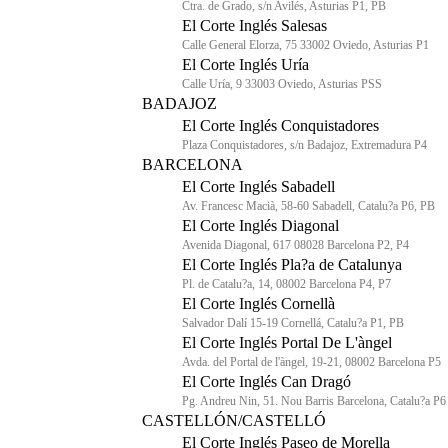
Ctra. de Grado, s/n Avilés, Asturias P1, PB
El Corte Inglés Salesas
Calle General Elorza, 75 33002 Oviedo, Asturias P1
El Corte Inglés Uría
Calle Uría, 9 33003 Oviedo, Asturias PSS
BADAJOZ
El Corte Inglés Conquistadores
Plaza Conquistadores, s/n Badajoz, Extremadura P4
BARCELONA
El Corte Inglés Sabadell
Av. Francesc Macià, 58-60 Sabadell, Catalu?a P6, PB
El Corte Inglés Diagonal
Avenida Diagonal, 617 08028 Barcelona P2, P4
El Corte Inglés Pla?a de Catalunya
Pl. de Catalu?a, 14, 08002 Barcelona P4, P7
El Corte Inglés Cornellà
Salvador Dalí 15-19 Cornellá, Catalu?a P1, PB
El Corte Inglés Portal De L'àngel
Avda. del Portal de l'àngel, 19-21, 08002 Barcelona P5
El Corte Inglés Can Dragó
Pg. Andreu Nin, 51. Nou Barris Barcelona, Catalu?a P6
CASTELLÓN/CASTELLÓ
El Corte Inglés Paseo de Morella