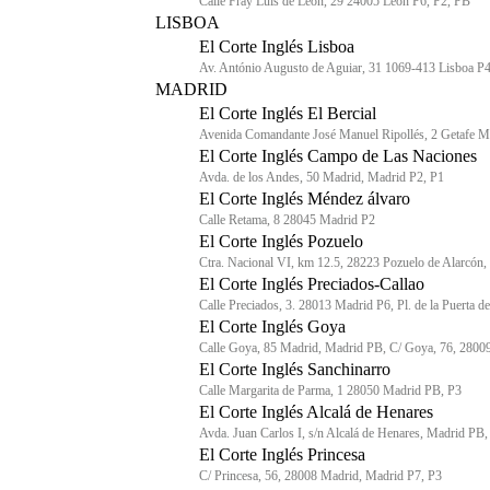
Calle Fray Luis de León, 29 24005 León P6, P2, PB
LISBOA
El Corte Inglés Lisboa
Av. António Augusto de Aguiar, 31 1069-413 Lisboa P4
MADRID
El Corte Inglés El Bercial
Avenida Comandante José Manuel Ripollés, 2 Getafe M
El Corte Inglés Campo de Las Naciones
Avda. de los Andes, 50 Madrid, Madrid P2, P1
El Corte Inglés Méndez álvaro
Calle Retama, 8 28045 Madrid P2
El Corte Inglés Pozuelo
Ctra. Nacional VI, km 12.5, 28223 Pozuelo de Alarcón
El Corte Inglés Preciados-Callao
Calle Preciados, 3. 28013 Madrid P6, Pl. de la Puerta 
El Corte Inglés Goya
Calle Goya, 85 Madrid, Madrid PB, C/ Goya, 76, 2800
El Corte Inglés Sanchinarro
Calle Margarita de Parma, 1 28050 Madrid PB, P3
El Corte Inglés Alcalá de Henares
Avda. Juan Carlos I, s/n Alcalá de Henares, Madrid PB
El Corte Inglés Princesa
C/ Princesa, 56, 28008 Madrid, Madrid P7, P3