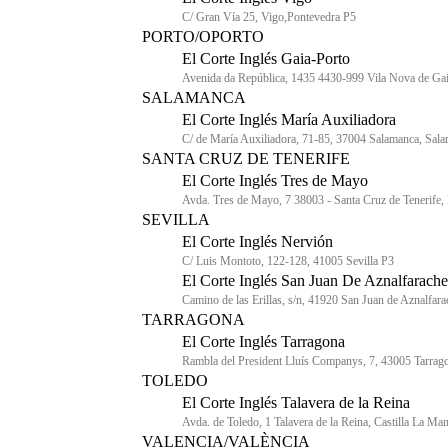
C/ Gran Vía 25, Vigo,Pontevedra P5
PORTO/OPORTO
El Corte Inglés Gaia-Porto
Avenida da República, 1435 4430-999 Vila Nova de Ga
SALAMANCA
El Corte Inglés María Auxiliadora
C/ de María Auxiliadora, 71-85, 37004 Salamanca, Sal
SANTA CRUZ DE TENERIFE
El Corte Inglés Tres de Mayo
Avda. Tres de Mayo, 7 38003 - Santa Cruz de Tenerife, 
SEVILLA
El Corte Inglés Nervión
C/ Luis Montoto, 122-128, 41005 Sevilla P3
El Corte Inglés San Juan De Aznalfarache
Camino de las Erillas, s/n, 41920 San Juan de Aznalfara
TARRAGONA
El Corte Inglés Tarragona
Rambla del President Lluís Companys, 7, 43005 Tarrag
TOLEDO
El Corte Inglés Talavera de la Reina
Avda. de Toledo, 1 Talavera de la Reina, Castilla La Ma
VALENCIA/VALÈNCIA