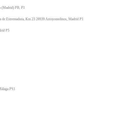
n (Madrid) PB, P1
era de Extremadura, Km 23 28939 Arroyomolinos, Madrid P1
drid P5
 Málaga PS1