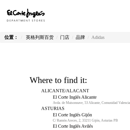
位置：
英格列斯百货
门店
品牌
Adidas
Where to find it:
ALICANTE/ALACANT
El Corte Inglés Alicante
Avda. de Maisonnave, 53 Alicante, Comunidad Valenci
ASTURIAS
El Corte Inglés Gijón
C/ Ramón Areces, 2, 33211 Gijón, Asturias PB
El Corte Inglés Avilés