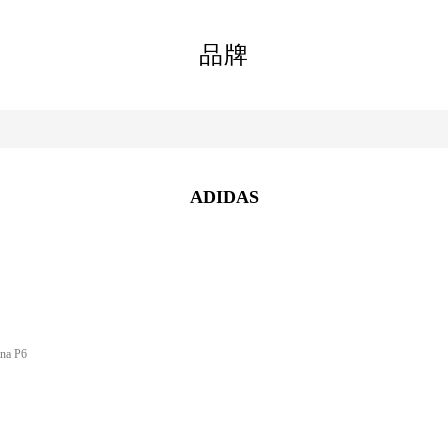
品牌
ADIDAS
ana P6