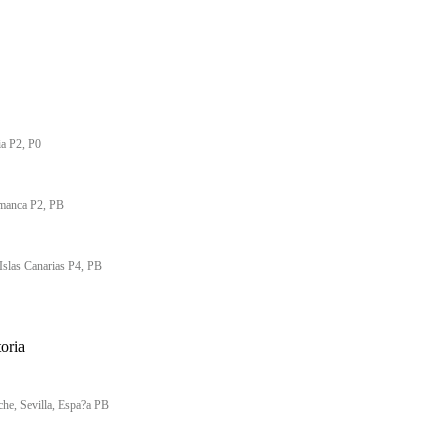
ia P2, P0
amanca P2, PB
Islas Canarias P4, PB
oria
che, Sevilla, Espa?a PB