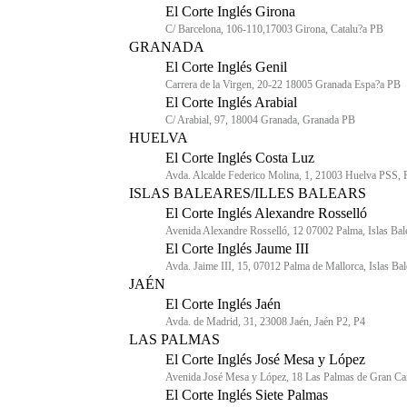
El Corte Inglés Girona
C/ Barcelona, 106-110,17003 Girona, Catalu?a PB
GRANADA
El Corte Inglés Genil
Carrera de la Virgen, 20-22 18005 Granada Espa?a PB
El Corte Inglés Arabial
C/ Arabial, 97, 18004 Granada, Granada PB
HUELVA
El Corte Inglés Costa Luz
Avda. Alcalde Federico Molina, 1, 21003 Huelva PSS,
ISLAS BALEARES/ILLES BALEARS
El Corte Inglés Alexandre Rosselló
Avenida Alexandre Rosselló, 12 07002 Palma, Islas Bal
El Corte Inglés Jaume III
Avda. Jaime III, 15, 07012 Palma de Mallorca, Islas Bal
JAÉN
El Corte Inglés Jaén
Avda. de Madrid, 31, 23008 Jaén, Jaén P2, P4
LAS PALMAS
El Corte Inglés José Mesa y López
Avenida José Mesa y López, 18 Las Palmas de Gran Ca
El Corte Inglés Siete Palmas