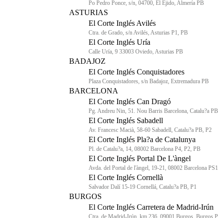
Po Pedro Ponce, s/n, 04700, El Ejido, Almería PB
ASTURIAS
El Corte Inglés Avilés
Ctra. de Grado, s/n Avilés, Asturias P1, PB
El Corte Inglés Uría
Calle Uría, 9 33003 Oviedo, Asturias PB
BADAJOZ
El Corte Inglés Conquistadores
Plaza Conquistadores, s/n Badajoz, Extremadura PB
BARCELONA
El Corte Inglés Can Dragó
Pg. Andreu Nin, 51. Nou Barris Barcelona, Catalu?a PB
El Corte Inglés Sabadell
Av. Francesc Macià, 58-60 Sabadell, Catalu?a PB, P2
El Corte Inglés Pla?a de Catalunya
Pl. de Catalu?a, 14, 08002 Barcelona P4, P2, PB
El Corte Inglés Portal De L'àngel
Avda. del Portal de l'àngel, 19-21, 08002 Barcelona PS1
El Corte Inglés Cornellà
Salvador Dalí 15-19 Cornellá, Catalu?a PB, P1
BURGOS
El Corte Inglés Carretera de Madrid-Irún
Ctra. de Madrid-Irún, km 236, 09001 Burgos, Burgos 