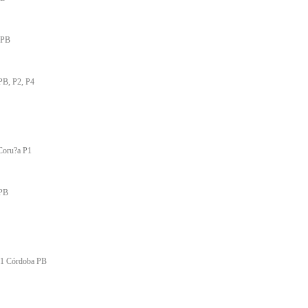
 PB
 PB, P2, P4
 Coru?a P1
 PB
011 Córdoba PB