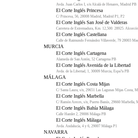
Avda. Juan Carlos I, s/n Alcalá de Henares, Madrid PB
El Corte Inglés Princesa
C/ Princesa, 56, 28008 Madrid, Madrid P1, P2
El Corte Inglés San José de Valderas
Carretera de Extremadura, Km. 12,500. 28925. Alcorcó
El Corte Inglés Castellana
Calle de Raimundo Fernández Villaverde, 79 28003 Ma
MURCIA
El Corte Inglés Cartagena
Alameda de San Antón, 52 Cartagena PB
El Corte Inglés Avenida de la Libertad
Avda. de la Libertad, 1, 30009 Murcia, Espa?a PB
MÁLAGA
El Corte Inglés Costa Mijas
C/ Santa Laura, s/n, 29651 Las Lagunas Mijas Costa, 
El Corte Inglés Marbella
C/ Ramón Areces, s/n, Puerto Banús, 29660 Marbella, 
El Corte Inglés Bahía Málaga
Calle Hamlet 2, 29006 Málaga PB
El Corte Inglés Málaga
Avda. Andalucía, 4 y 6, 29007 Málaga P1
NAVARRA