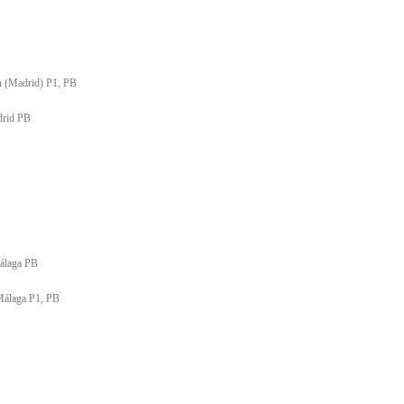
n (Madrid) P1, PB
drid PB
Málaga PB
Málaga P1, PB