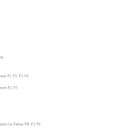
 PB
eares P1, P2, P3, P4
eares P2, P3
naria Las Palmas PB, P3, P4