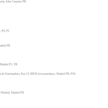
ria, Islas Canarias PB
, P0, P2
Madrid PB
, Madrid P1, PB
era de Extremadura, Km 23 28939 Arroyomolinos, Madrid PB, PSS
9 Madrid, Madrid PB