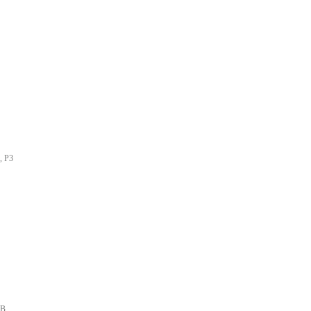
, P3
PB