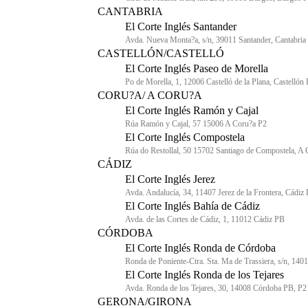
CANTABRIA
El Corte Inglés Santander
Avda. Nueva Monta?a, s/n, 39011 Santander, Cantabria
CASTELLÓN/CASTELLÓ
El Corte Inglés Paseo de Morella
Po de Morella, 1, 12006 Castelló de la Plana, Castellón
CORU?A/ A CORU?A
El Corte Inglés Ramón y Cajal
Rúa Ramón y Cajal, 57 15006 A Coru?a P2
El Corte Inglés Compostela
Rúa do Restollal, 50 15702 Santiago de Compostela, A
CÁDIZ
El Corte Inglés Jerez
Avda. Andalucía, 34, 11407 Jerez de la Frontera, Cádiz
El Corte Inglés Bahía de Cádiz
Avda. de las Cortes de Cádiz, 1, 11012 Cádiz PB
CÓRDOBA
El Corte Inglés Ronda de Córdoba
Ronda de Poniente-Ctra. Sta. Ma de Trassiera, s/n, 14
El Corte Inglés Ronda de los Tejares
Avda. Ronda de los Tejares, 30, 14008 Córdoba PB, P2
GERONA/GIRONA