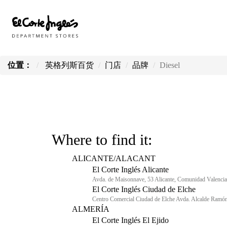
位置：
英格列斯百货
门店
品牌
Diesel
Where to find it:
ALICANTE/ALACANT
El Corte Inglés Alicante
Avda. de Maisonnave, 53 Alicante, Comunidad Valencia
El Corte Inglés Ciudad de Elche
Centro Comercial Ciudad de Elche Avda. Alcalde Ramón
ALMERÍA
El Corte Inglés El Ejido