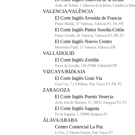
Avda. de Toledo, 1 Talavera de la Reina, Castilla La M
VALENCIA/VALÈNCIA
El Corte Inglés Avenida de Francia
Pintor Maella, 37 Valencia, Valencia P2, P4, PB
El Corte Inglés Pintor Sorolla-Colón
Pintor Sorolla, 26 Valencia, Valencia P3, PB, P2
El Corte Inglés Nuevo Centro
Menéndez Pidal, 15 Valencia, Valencia PB
VALLADOLID
El Corte Inglés Zorrilla
Paseo de Zorrilla, 130 47006 Valladolid PB
VIZCAYA/BIZKAIA
El Corte Inglés Gran Via
Gran Vía, 7 y 9 Bilbao, País Vasco P3, PB, P2
ZARAGOZA
El Corte Inglés Puerto Venecia
Avda. Isla de Murano, 15, 50021 Zaragoza P2, P3
El Corte Inglés Sagasta
Po de Sagasta, 3, 50008 Zaragoza P2
ÁLAVA/ARABA
Centro Comercial La Paz
La Paz, 2 Vitoria-Gasteiz, País Vasco P3