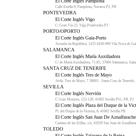
El Corte Inglés Pamplona
Calle Estella 9, Pamplona, Navarra P2, PB
PONTEVEDRA
El Corte Inglés Vigo
C/ Gran Vía 25, Vigo,Pontevedra P3
PORTO/OPORTO
El Corte Inglés Gaia-Porto
Avenida da República, 1435 4430-999 Vila Nova de Ga
SALAMANCA
El Corte Inglés María Auxiliadora
C/ de María Auxiliadora, 71-85, 37004 Salamanca, Sal
SANTA CRUZ DE TENERIFE
El Corte Inglés Tres de Mayo
Avda. Tres de Mayo, 7 38003 - Santa Cruz de Tenerife, 
SEVILLA
El Corte Inglés Nervión
C/ Luis Montoto, 122-128, 41005 Sevilla PS1, PB, P2
El Corte Inglés Plaza del Duque de la Vict
Pl. del Duque de la Victoria, 8, 41002 Sevilla PB
El Corte Inglés San Juan De Aznalfarache
Camino de las Erillas, s/n, 41920 San Juan de Aznalfara
TOLEDO
El Corte Inglés Talavera de la Reina