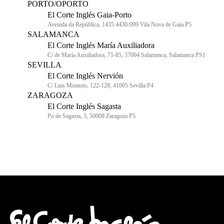
PORTO/OPORTO
El Corte Inglés Gaia-Porto
Avenida da República, 1435 4430-999 Vila Nova de Gaia P5
SALAMANCA
El Corte Inglés María Auxiliadora
C/ de María Auxiliadora, 71-85, 37004 Salamanca, Salamanca PS1
SEVILLA
El Corte Inglés Nervión
C/ Luis Montoto, 122-128, 41005 Sevilla P4
ZARAGOZA
El Corte Inglés Sagasta
Po de Sagasta, 3, 50008 Zaragoza P5