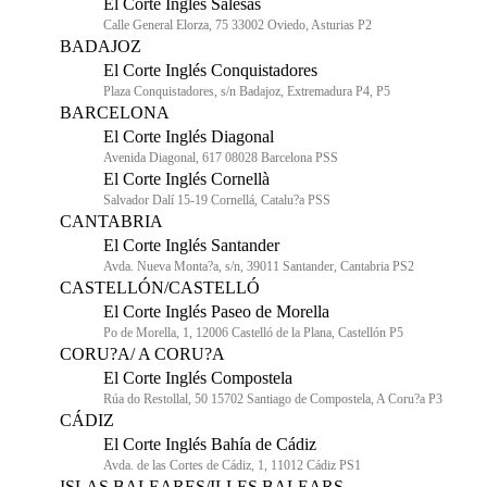
El Corte Inglés Salesas
Calle General Elorza, 75 33002 Oviedo, Asturias P2
BADAJOZ
El Corte Inglés Conquistadores
Plaza Conquistadores, s/n Badajoz, Extremadura P4, P5
BARCELONA
El Corte Inglés Diagonal
Avenida Diagonal, 617 08028 Barcelona PSS
El Corte Inglés Cornellà
Salvador Dalí 15-19 Cornellá, Catalu?a PSS
CANTABRIA
El Corte Inglés Santander
Avda. Nueva Monta?a, s/n, 39011 Santander, Cantabria PS2
CASTELLÓN/CASTELLÓ
El Corte Inglés Paseo de Morella
Po de Morella, 1, 12006 Castelló de la Plana, Castellón P5
CORU?A/ A CORU?A
El Corte Inglés Compostela
Rúa do Restollal, 50 15702 Santiago de Compostela, A Coru?a P3
CÁDIZ
El Corte Inglés Bahía de Cádiz
Avda. de las Cortes de Cádiz, 1, 11012 Cádiz PS1
ISLAS BALEARES/ILLES BALEARS