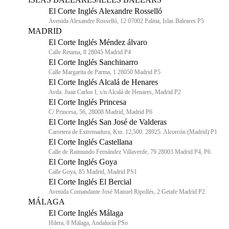
El Corte Inglés Alexandre Rosselló
Avenida Alexandre Rosselló, 12 07002 Palma, Islas Baleares P5
MADRID
El Corte Inglés Méndez álvaro
Calle Retama, 8 28045 Madrid P4
El Corte Inglés Sanchinarro
Calle Margarita de Parma, 1 28050 Madrid P5
El Corte Inglés Alcalá de Henares
Avda. Juan Carlos I, s/n Alcalá de Henares, Madrid P2
El Corte Inglés Princesa
C/ Princesa, 56, 28008 Madrid, Madrid P6
El Corte Inglés San José de Valderas
Carretera de Extremadura, Km. 12,500. 28925. Alcorcón (Madrid) P1
El Corte Inglés Castellana
Calle de Raimundo Fernández Villaverde, 79 28003 Madrid P4, P6
El Corte Inglés Goya
Calle Goya, 85 Madrid, Madrid PS1
El Corte Inglés El Bercial
Avenida Comandante José Manuel Ripollés, 2 Getafe Madrid P2
MÁLAGA
El Corte Inglés Málaga
Hilera, 8 Málaga, Andalucía PSo