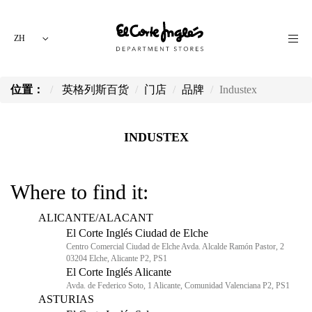
ZH
位置：
英格列斯百货
门店
品牌
Industex
INDUSTEX
Where to find it:
ALICANTE/ALACANT
El Corte Inglés Ciudad de Elche
Centro Comercial Ciudad de Elche Avda. Alcalde Ramón Pastor, 2
03204 Elche, Alicante P2, PS1
El Corte Inglés Alicante
Avda. de Federico Soto, 1 Alicante, Comunidad Valenciana P2, PS1
ASTURIAS