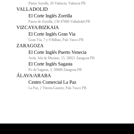
Pintor Sorolla, 26 Valencia, Valencia PB
VALLADOLID
El Corte Inglés Zorrilla
Paseo de Zorrilla, 130 47006 Valladolid PB
VIZCAYA/BIZKAIA
El Corte Inglés Gran Via
Gran Vía, 7 y 9 Bilbao, País Vasco PB
ZARAGOZA
El Corte Inglés Puerto Venecia
Avda. Isla de Murano, 15, 50021 Zaragoza PB
El Corte Inglés Sagasta
Po de Sagasta, 3, 50008 Zaragoza PB
ÁLAVA/ARABA
Centro Comercial La Paz
La Paz, 2 Vitoria-Gasteiz, País Vasco PB