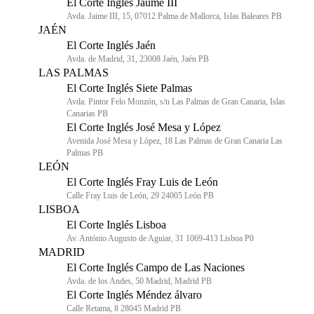
El Corte Inglés Jaume III
Avda. Jaime III, 15, 07012 Palma de Mallorca, Islas Baleares PB
JAÉN
El Corte Inglés Jaén
Avda. de Madrid, 31, 23008 Jaén, Jaén PB
LAS PALMAS
El Corte Inglés Siete Palmas
Avda. Pintor Felo Monzón, s/n Las Palmas de Gran Canaria, Islas
Canarias PB
El Corte Inglés José Mesa y López
Avenida José Mesa y López, 18 Las Palmas de Gran Canaria Las
Palmas PB
LEÓN
El Corte Inglés Fray Luis de León
Calle Fray Luis de León, 29 24005 León PB
LISBOA
El Corte Inglés Lisboa
Av. António Augusto de Aguiar, 31 1069-413 Lisboa P0
MADRID
El Corte Inglés Campo de Las Naciones
Avda. de los Andes, 50 Madrid, Madrid PB
El Corte Inglés Méndez álvaro
Calle Retama, 8 28045 Madrid PB