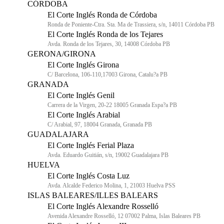
CÓRDOBA
El Corte Inglés Ronda de Córdoba
Ronda de Poniente-Ctra. Sta. Ma de Trassiera, s/n, 14011 Córdoba PB
El Corte Inglés Ronda de los Tejares
Avda. Ronda de los Tejares, 30, 14008 Córdoba PB
GERONA/GIRONA
El Corte Inglés Girona
C/ Barcelona, 106-110,17003 Girona, Catalu?a PB
GRANADA
El Corte Inglés Genil
Carrera de la Virgen, 20-22 18005 Granada Espa?a PB
El Corte Inglés Arabial
C/ Arabial, 97, 18004 Granada, Granada PB
GUADALAJARA
El Corte Inglés Ferial Plaza
Avda. Eduardo Guitián, s/n, 19002 Guadalajara PB
HUELVA
El Corte Inglés Costa Luz
Avda. Alcalde Federico Molina, 1, 21003 Huelva PSS
ISLAS BALEARES/ILLES BALEARS
El Corte Inglés Alexandre Rosselló
Avenida Alexandre Rosselló, 12 07002 Palma, Islas Baleares PB