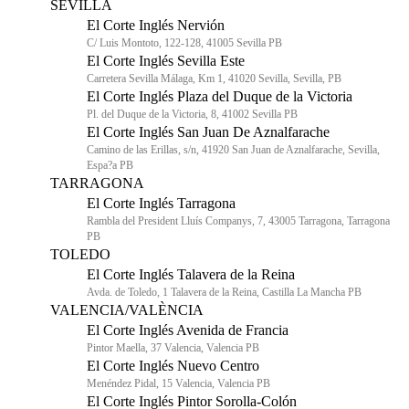
SEVILLA
El Corte Inglés Nervión
C/ Luis Montoto, 122-128, 41005 Sevilla PB
El Corte Inglés Sevilla Este
Carretera Sevilla Málaga, Km 1, 41020 Sevilla, Sevilla, PB
El Corte Inglés Plaza del Duque de la Victoria
Pl. del Duque de la Victoria, 8, 41002 Sevilla PB
El Corte Inglés San Juan De Aznalfarache
Camino de las Erillas, s/n, 41920 San Juan de Aznalfarache, Sevilla,
Espa?a PB
TARRAGONA
El Corte Inglés Tarragona
Rambla del President Lluís Companys, 7, 43005 Tarragona, Tarragona
PB
TOLEDO
El Corte Inglés Talavera de la Reina
Avda. de Toledo, 1 Talavera de la Reina, Castilla La Mancha PB
VALENCIA/VALÈNCIA
El Corte Inglés Avenida de Francia
Pintor Maella, 37 Valencia, Valencia PB
El Corte Inglés Nuevo Centro
Menéndez Pidal, 15 Valencia, Valencia PB
El Corte Inglés Pintor Sorolla-Colón