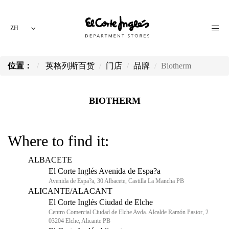
ZH
位置：
英格列斯百货
门店
品牌
Biotherm
BIOTHERM
Where to find it:
ALBACETE
El Corte Inglés Avenida de Espa?a
Avenida de Espa?a, 30 Albacete, Castilla La Mancha PB
ALICANTE/ALACANT
El Corte Inglés Ciudad de Elche
Centro Comercial Ciudad de Elche Avda. Alcalde Ramón Pastor, 2
03204 Elche, Alicante PB