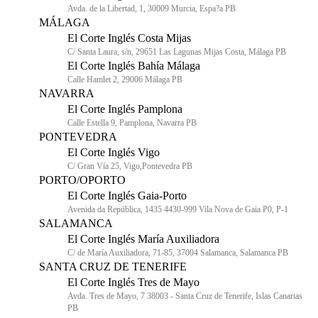
Avda. de la Libertad, 1, 30009 Murcia, Espa?a PB
MÁLAGA
El Corte Inglés Costa Mijas
C/ Santa Laura, s/n, 29651 Las Lagunas Mijas Costa, Málaga PB
El Corte Inglés Bahía Málaga
Calle Hamlet 2, 29006 Málaga PB
NAVARRA
El Corte Inglés Pamplona
Calle Estella 9, Pamplona, Navarra PB
PONTEVEDRA
El Corte Inglés Vigo
C/ Gran Vía 25, Vigo,Pontevedra PB
PORTO/OPORTO
El Corte Inglés Gaia-Porto
Avenida da República, 1435 4430-999 Vila Nova de Gaia P0, P-1
SALAMANCA
El Corte Inglés María Auxiliadora
C/ de María Auxiliadora, 71-85, 37004 Salamanca, Salamanca PB
SANTA CRUZ DE TENERIFE
El Corte Inglés Tres de Mayo
Avda. Tres de Mayo, 7 38003 - Santa Cruz de Tenerife, Islas Canarias
PB