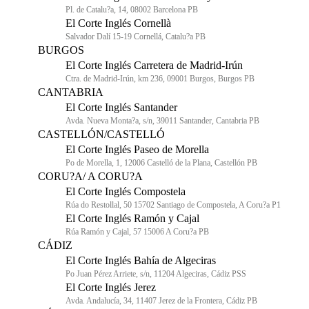
Pl. de Catalu?a, 14, 08002 Barcelona PB
El Corte Inglés Cornellà
Salvador Dalí 15-19 Cornellá, Catalu?a PB
BURGOS
El Corte Inglés Carretera de Madrid-Irún
Ctra. de Madrid-Irún, km 236, 09001 Burgos, Burgos PB
CANTABRIA
El Corte Inglés Santander
Avda. Nueva Monta?a, s/n, 39011 Santander, Cantabria PB
CASTELLÓN/CASTELLÓ
El Corte Inglés Paseo de Morella
Po de Morella, 1, 12006 Castelló de la Plana, Castellón PB
CORU?A/ A CORU?A
El Corte Inglés Compostela
Rúa do Restollal, 50 15702 Santiago de Compostela, A Coru?a P1
El Corte Inglés Ramón y Cajal
Rúa Ramón y Cajal, 57 15006 A Coru?a PB
CÁDIZ
El Corte Inglés Bahía de Algeciras
Po Juan Pérez Arriete, s/n, 11204 Algeciras, Cádiz PSS
El Corte Inglés Jerez
Avda. Andalucía, 34, 11407 Jerez de la Frontera, Cádiz PB