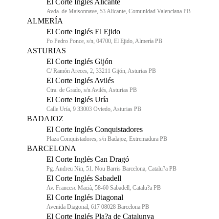
El Corte Inglés Alicante
Avda. de Maisonnave, 53 Alicante, Comunidad Valenciana PB
ALMERÍA
El Corte Inglés El Ejido
Po Pedro Ponce, s/n, 04700, El Ejido, Almería PB
ASTURIAS
El Corte Inglés Gijón
C/ Ramón Areces, 2, 33211 Gijón, Asturias PB
El Corte Inglés Avilés
Ctra. de Grado, s/n Avilés, Asturias PB
El Corte Inglés Uría
Calle Uría, 9 33003 Oviedo, Asturias PB
BADAJOZ
El Corte Inglés Conquistadores
Plaza Conquistadores, s/n Badajoz, Extremadura PB
BARCELONA
El Corte Inglés Can Dragó
Pg. Andreu Nin, 51. Nou Barris Barcelona, Catalu?a PB
El Corte Inglés Sabadell
Av. Francesc Macià, 58-60 Sabadell, Catalu?a PB
El Corte Inglés Diagonal
Avenida Diagonal, 617 08028 Barcelona PB
El Corte Inglés Pla?a de Catalunya