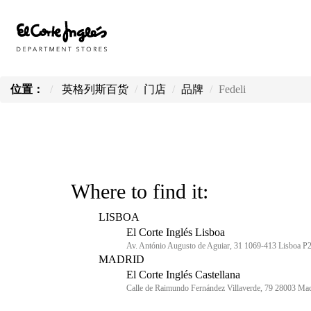
位置：
英格列斯百货
门店
品牌
Fedeli
Where to find it:
LISBOA
El Corte Inglés Lisboa
Av. António Augusto de Aguiar, 31 1069-413 Lisboa P
MADRID
El Corte Inglés Castellana
Calle de Raimundo Fernández Villaverde, 79 28003 Ma