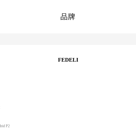
品牌
FEDELI
2
drid P2