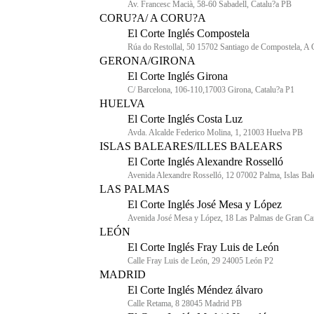
Av. Francesc Macià, 58-60 Sabadell, Catalu?a PB
CORU?A/ A CORU?A
El Corte Inglés Compostela
Rúa do Restollal, 50 15702 Santiago de Compostela, A
GERONA/GIRONA
El Corte Inglés Girona
C/ Barcelona, 106-110,17003 Girona, Catalu?a P1
HUELVA
El Corte Inglés Costa Luz
Avda. Alcalde Federico Molina, 1, 21003 Huelva PB
ISLAS BALEARES/ILLES BALEARS
El Corte Inglés Alexandre Rosselló
Avenida Alexandre Rosselló, 12 07002 Palma, Islas Bal
LAS PALMAS
El Corte Inglés José Mesa y López
Avenida José Mesa y López, 18 Las Palmas de Gran Ca
LEÓN
El Corte Inglés Fray Luis de León
Calle Fray Luis de León, 29 24005 León P2
MADRID
El Corte Inglés Méndez álvaro
Calle Retama, 8 28045 Madrid PB