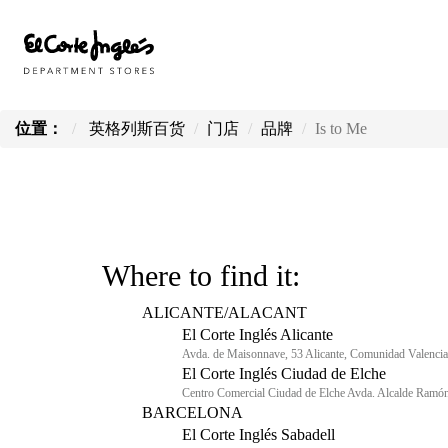
位置：
英格列斯百货
门店
品牌
Is to Me
Where to find it:
ALICANTE/ALACANT
El Corte Inglés Alicante
Avda. de Maisonnave, 53 Alicante, Comunidad Valenci
El Corte Inglés Ciudad de Elche
Centro Comercial Ciudad de Elche Avda. Alcalde Ramón 
BARCELONA
El Corte Inglés Sabadell