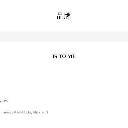
品牌
IS TO ME
ana P5
Pastor, 2 03204 Elche, Alicante P1