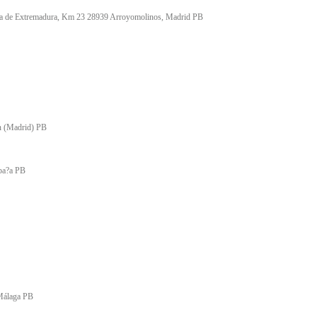
era de Extremadura, Km 23 28939 Arroyomolinos, Madrid PB
n (Madrid) PB
spa?a PB
 Málaga PB