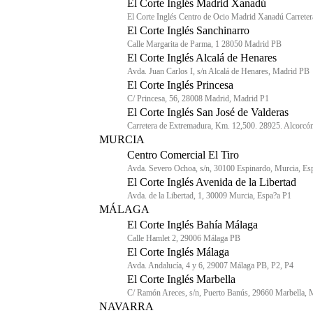
El Corte Inglés Madrid Xanadú
El Corte Inglés Centro de Ocio Madrid Xanadú Carret
El Corte Inglés Sanchinarro
Calle Margarita de Parma, 1 28050 Madrid PB
El Corte Inglés Alcalá de Henares
Avda. Juan Carlos I, s/n Alcalá de Henares, Madrid PB
El Corte Inglés Princesa
C/ Princesa, 56, 28008 Madrid, Madrid P1
El Corte Inglés San José de Valderas
Carretera de Extremadura, Km. 12,500. 28925. Alcorcó
MURCIA
Centro Comercial El Tiro
Avda. Severo Ochoa, s/n, 30100 Espinardo, Murcia, E
El Corte Inglés Avenida de la Libertad
Avda. de la Libertad, 1, 30009 Murcia, Espa?a P1
MÁLAGA
El Corte Inglés Bahía Málaga
Calle Hamlet 2, 29006 Málaga PB
El Corte Inglés Málaga
Avda. Andalucía, 4 y 6, 29007 Málaga PB, P2, P4
El Corte Inglés Marbella
C/ Ramón Areces, s/n, Puerto Banús, 29660 Marbella,
NAVARRA