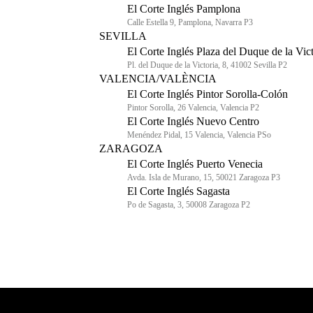
El Corte Inglés Pamplona
Calle Estella 9, Pamplona, Navarra P3
SEVILLA
El Corte Inglés Plaza del Duque de la Vict
Pl. del Duque de la Victoria, 8, 41002 Sevilla P2
VALENCIA/VALÈNCIA
El Corte Inglés Pintor Sorolla-Colón
Pintor Sorolla, 26 Valencia, Valencia P2
El Corte Inglés Nuevo Centro
Menéndez Pidal, 15 Valencia, Valencia PSo
ZARAGOZA
El Corte Inglés Puerto Venecia
Avda. Isla de Murano, 15, 50021 Zaragoza P3
El Corte Inglés Sagasta
Po de Sagasta, 3, 50008 Zaragoza P2