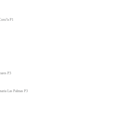
 Coru?a P1
eares P3
naria Las Palmas P3