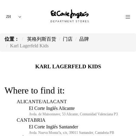
ZH
位置：
英格列斯百货
门店
品牌
Karl Lagerfeld Kids
KARL LAGERFELD KIDS
Where to find it:
ALICANTE/ALACANT
El Corte Inglés Alicante
Avda. de Maisonnave, 53 Alicante, Comunidad Valenciana P3
CANTABRIA
El Corte Inglés Santander
Avda. Nueva Monta?a, s/n, 39011 Santander, Cantabria PB