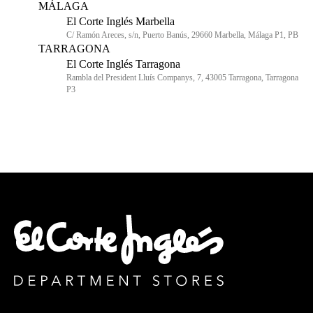
MÁLAGA
El Corte Inglés Marbella
C/ Ramón Areces, s/n, Puerto Banús, 29660 Marbella, Málaga P1, PB
TARRAGONA
El Corte Inglés Tarragona
Rambla del President Lluís Companys, 7, 43005 Tarragona, Tarragona
P3