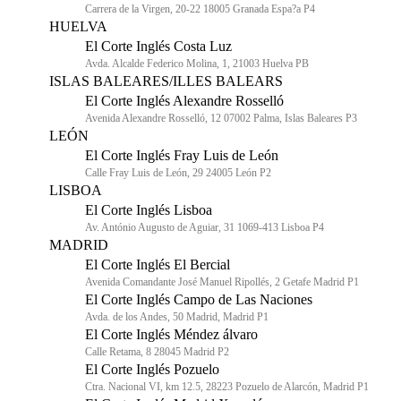
Carrera de la Virgen, 20-22 18005 Granada Espa?a P4
HUELVA
El Corte Inglés Costa Luz
Avda. Alcalde Federico Molina, 1, 21003 Huelva PB
ISLAS BALEARES/ILLES BALEARS
El Corte Inglés Alexandre Rosselló
Avenida Alexandre Rosselló, 12 07002 Palma, Islas Baleares P3
LEÓN
El Corte Inglés Fray Luis de León
Calle Fray Luis de León, 29 24005 León P2
LISBOA
El Corte Inglés Lisboa
Av. António Augusto de Aguiar, 31 1069-413 Lisboa P4
MADRID
El Corte Inglés El Bercial
Avenida Comandante José Manuel Ripollés, 2 Getafe Madrid P1
El Corte Inglés Campo de Las Naciones
Avda. de los Andes, 50 Madrid, Madrid P1
El Corte Inglés Méndez álvaro
Calle Retama, 8 28045 Madrid P2
El Corte Inglés Pozuelo
Ctra. Nacional VI, km 12.5, 28223 Pozuelo de Alarcón, Madrid P1