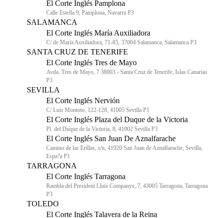
El Corte Inglés Pamplona
Calle Estella 9, Pamplona, Navarra P3
SALAMANCA
El Corte Inglés María Auxiliadora
C/ de María Auxiliadora, 71-85, 37004 Salamanca, Salamanca P3
SANTA CRUZ DE TENERIFE
El Corte Inglés Tres de Mayo
Avda. Tres de Mayo, 7 38003 - Santa Cruz de Tenerife, Islas Canarias
P3
SEVILLA
El Corte Inglés Nervión
C/ Luis Montoto, 122-128, 41005 Sevilla P1
El Corte Inglés Plaza del Duque de la Victoria
Pl. del Duque de la Victoria, 8, 41002 Sevilla P3
El Corte Inglés San Juan De Aznalfarache
Camino de las Erillas, s/n, 41920 San Juan de Aznalfarache, Sevilla,
Espa?a P1
TARRAGONA
El Corte Inglés Tarragona
Rambla del President Lluís Companys, 7, 43005 Tarragona, Tarragona
P3
TOLEDO
El Corte Inglés Talavera de la Reina