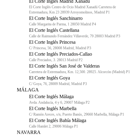
El Corte Inglés Madrid Xanadú
El Corte Inglés Centro de Ocio Madrid Xanadú Carretera de
Extremadura, Km 23 28939 Arroyomolinos, Madrid P1
El Corte Inglés Sanchinarro
Calle Margarita de Parma, 1 28050 Madrid P4
El Corte Inglés Castellana
Calle de Raimundo Fernández Villaverde, 79 28003 Madrid P3
El Corte Inglés Princesa
C/ Princesa, 56, 28008 Madrid, Madrid P3
El Corte Inglés Preciados-Callao
Calle Preciados, 3. 28013 Madrid P2
El Corte Inglés San José de Valderas
Carretera de Extremadura, Km. 12,500. 28925. Alcorcón (Madrid) P1
El Corte Inglés Goya
C/ Goya, 76, 28009 Madrid, Madrid P3
MÁLAGA
El Corte Inglés Málaga
Avda. Andalucía, 4 y 6, 29007 Málaga P2
El Corte Inglés Marbella
C/ Ramón Areces, s/n, Puerto Banús, 29660 Marbella, Málaga P1
El Corte Inglés Bahía Málaga
Calle Hamlet 2, 29006 Málaga P1
NAVARRA