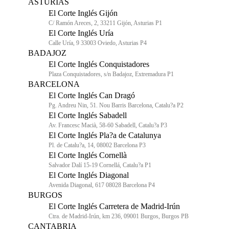
ASTURIAS
El Corte Inglés Gijón
C/ Ramón Areces, 2, 33211 Gijón, Asturias P1
El Corte Inglés Uría
Calle Uría, 9 33003 Oviedo, Asturias P4
BADAJOZ
El Corte Inglés Conquistadores
Plaza Conquistadores, s/n Badajoz, Extremadura P1
BARCELONA
El Corte Inglés Can Dragó
Pg. Andreu Nin, 51. Nou Barris Barcelona, Catalu?a P2
El Corte Inglés Sabadell
Av. Francesc Macià, 58-60 Sabadell, Catalu?a P3
El Corte Inglés Pla?a de Catalunya
Pl. de Catalu?a, 14, 08002 Barcelona P3
El Corte Inglés Cornellà
Salvador Dalí 15-19 Cornellá, Catalu?a P1
El Corte Inglés Diagonal
Avenida Diagonal, 617 08028 Barcelona P4
BURGOS
El Corte Inglés Carretera de Madrid-Irún
Ctra. de Madrid-Irún, km 236, 09001 Burgos, Burgos PB
CANTABRIA