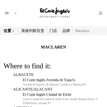
ZH
位置：
英格列斯百货
门店
品牌
Maclaren
MACLAREN
Where to find it:
ALBACETE
El Corte Inglés Avenida de Espa?a
Avenida de Espa?a, 30 Albacete, Castilla La Mancha P4
ALICANTE/ALACANT
El Corte Inglés Ciudad de Elche
Centro Comercial Ciudad de Elche Avda. Alcalde Ramón Pastor, 2
03204 Elche, Alicante P1