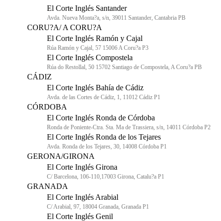
El Corte Inglés Santander
Avda. Nueva Monta?a, s/n, 39011 Santander, Cantabria PB
CORU?A/ A CORU?A
El Corte Inglés Ramón y Cajal
Rúa Ramón y Cajal, 57 15006 A Coru?a P3
El Corte Inglés Compostela
Rúa do Restollal, 50 15702 Santiago de Compostela, A Coru?a PB
CÁDIZ
El Corte Inglés Bahía de Cádiz
Avda. de las Cortes de Cádiz, 1, 11012 Cádiz P1
CÓRDOBA
El Corte Inglés Ronda de Córdoba
Ronda de Poniente-Ctra. Sta. Ma de Trassiera, s/n, 14011 Córdoba P2
El Corte Inglés Ronda de los Tejares
Avda. Ronda de los Tejares, 30, 14008 Córdoba P1
GERONA/GIRONA
El Corte Inglés Girona
C/ Barcelona, 106-110,17003 Girona, Catalu?a P1
GRANADA
El Corte Inglés Arabial
C/ Arabial, 97, 18004 Granada, Granada P1
El Corte Inglés Genil