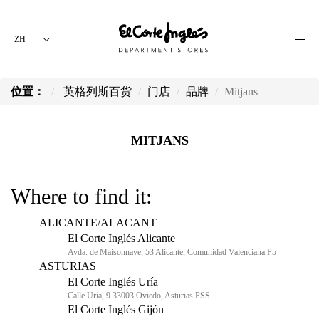
ZH
位置：
英格列斯百货
门店
品牌
Mitjans
MITJANS
Where to find it:
ALICANTE/ALACANT
El Corte Inglés Alicante
Avda. de Maisonnave, 53 Alicante, Comunidad Valenciana P5
ASTURIAS
El Corte Inglés Uría
Calle Uría, 9 33003 Oviedo, Asturias PSS
El Corte Inglés Gijón