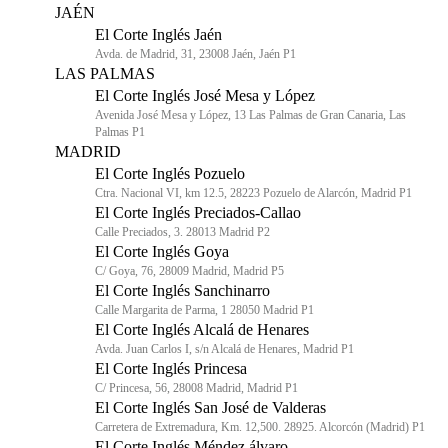
JAÉN
El Corte Inglés Jaén
Avda. de Madrid, 31, 23008 Jaén, Jaén P1
LAS PALMAS
El Corte Inglés José Mesa y López
Avenida José Mesa y López, 13 Las Palmas de Gran Canaria, Las
Palmas P1
MADRID
El Corte Inglés Pozuelo
Ctra. Nacional VI, km 12.5, 28223 Pozuelo de Alarcón, Madrid P1
El Corte Inglés Preciados-Callao
Calle Preciados, 3. 28013 Madrid P2
El Corte Inglés Goya
C/ Goya, 76, 28009 Madrid, Madrid P5
El Corte Inglés Sanchinarro
Calle Margarita de Parma, 1 28050 Madrid P1
El Corte Inglés Alcalá de Henares
Avda. Juan Carlos I, s/n Alcalá de Henares, Madrid P1
El Corte Inglés Princesa
C/ Princesa, 56, 28008 Madrid, Madrid P1
El Corte Inglés San José de Valderas
Carretera de Extremadura, Km. 12,500. 28925. Alcorcón (Madrid) P1
El Corte Inglés Méndez álvaro