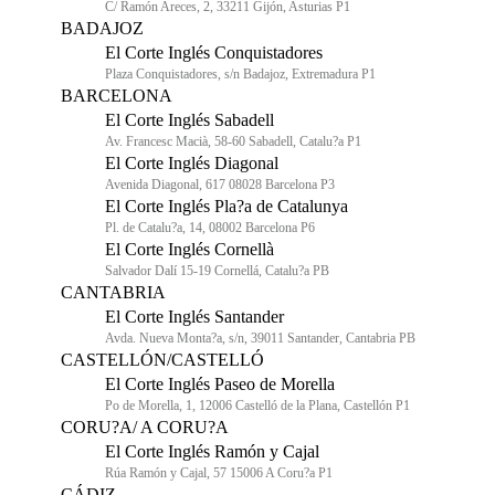
C/ Ramón Areces, 2, 33211 Gijón, Asturias P1
BADAJOZ
El Corte Inglés Conquistadores
Plaza Conquistadores, s/n Badajoz, Extremadura P1
BARCELONA
El Corte Inglés Sabadell
Av. Francesc Macià, 58-60 Sabadell, Catalu?a P1
El Corte Inglés Diagonal
Avenida Diagonal, 617 08028 Barcelona P3
El Corte Inglés Pla?a de Catalunya
Pl. de Catalu?a, 14, 08002 Barcelona P6
El Corte Inglés Cornellà
Salvador Dalí 15-19 Cornellá, Catalu?a PB
CANTABRIA
El Corte Inglés Santander
Avda. Nueva Monta?a, s/n, 39011 Santander, Cantabria PB
CASTELLÓN/CASTELLÓ
El Corte Inglés Paseo de Morella
Po de Morella, 1, 12006 Castelló de la Plana, Castellón P1
CORU?A/ A CORU?A
El Corte Inglés Ramón y Cajal
Rúa Ramón y Cajal, 57 15006 A Coru?a P1
CÁDIZ