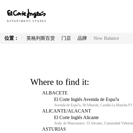
位置：
英格列斯百货
门店
品牌
New Balance
Where to find it:
ALBACETE
El Corte Inglés Avenida de Espa?a
Avenida de Espa?a, 30 Albacete, Castilla La Mancha P3
ALICANTE/ALACANT
El Corte Inglés Alicante
Avda. de Maisonnave, 53 Alicante, Comunidad Valencia
ASTURIAS