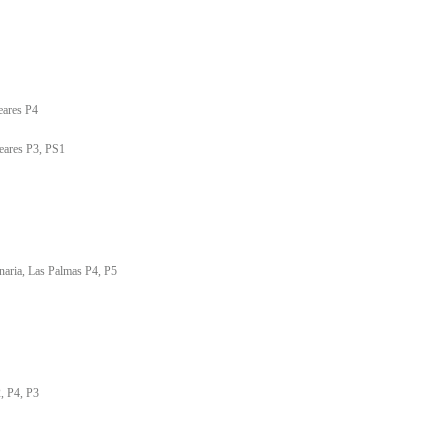
eares P4
leares P3, PS1
aria, Las Palmas P4, P5
, P4, P3