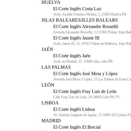
HUELVA
El Corte Inglés Costa Luz
Avda. Alcalde Federico Molina, 1, 21003 Huelva PB
ISLAS BALEARES/ILLES BALEARS
El Corte Inglés Alexandre Rosselló
Avenida Alexandre Rosselló, 12 07002 Palma, Islas Bal
El Corte Inglés Jaume III
Avda. Jaime III, 15, 07012 Palma de Mallorca, Islas Ba
JAÉN
El Corte Inglés Jaén
Avda. de Madrid, 31, 23008 Jaén, Jaén PB
LAS PALMAS
El Corte Inglés José Mesa y López
Avenida José Mesa y López, 13 Las Palmas de Gran Can
LEÓN
El Corte Inglés Fray Luis de León
Calle Fray Luis de León, 29 24005 León P6, P2
LISBOA
El Corte Inglés Lisboa
Av. António Augusto de Aguiar, 31 1069-413 Lisboa P2
MADRID
El Corte Inglés El Bercial