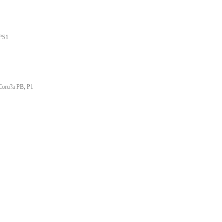
 PS1
 Coru?a PB, P1