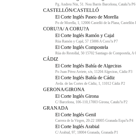
Pg. Andreu Nin, 51. Nou Barris Barcelona, Catalu?a P6
CASTELLÓN/CASTELLÓ
El Corte Inglés Paseo de Morella
Po de Morella, 1, 12006 Castelló de la Plana, Castellón
CORU?A/ A CORU?A
El Corte Inglés Ramón y Cajal
Rúa Ramón y Cajal, 57 15006 A Coru?a P7
El Corte Inglés Compostela
Rúa do Restollal, 50 15702 Santiago de Compostela, A
CÁDIZ
El Corte Inglés Bahía de Algeciras
Po Juan Pérez Arriete, s/n, 11204 Algeciras, Cádiz P3
El Corte Inglés Bahía de Cádiz
Avda. de las Cortes de Cádiz, 1, 11012 Cádiz P2
GERONA/GIRONA
El Corte Inglés Girona
C/ Barcelona, 106-110,17003 Girona, Catalu?a P2
GRANADA
El Corte Inglés Genil
Carrera de la Virgen, 20-22 18005 Granada Espa?a P4
El Corte Inglés Arabial
C/ Arabial, 97, 18004 Granada, Granada P1