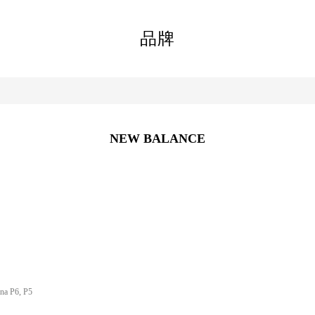
品牌
NEW BALANCE
na P6, P5