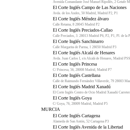
Avenida Comandante José Manuel Ripollés, 2 Getafe M
El Corte Inglés Campo de Las Naciones
Avda. de los Andes, 50 Madrid, Madrid P2, P1
El Corte Inglés Méndez álvaro
Calle Retama, 8 28045 Madrid P2
El Corte Inglés Preciados-Callao
Calle Preciados, 3. 28013 Madrid P6, P2, P1, Pl. de la
El Corte Inglés Sanchinarro
Calle Margarita de Parma, 1 28050 Madrid P3
El Corte Inglés Alcalá de Henares
Avda. Juan Carlos I, s/n Alcalá de Henares, Madrid PS
El Corte Inglés Princesa
C/ Princesa, 56, 28008 Madrid, Madrid P7
El Corte Inglés Castellana
Calle de Raimundo Fernández Villaverde, 79 28003 Mad
El Corte Inglés Madrid Xanadú
El Corte Inglés Centro de Ocio Madrid Xanadú Carret
El Corte Inglés Goya
C/ Goya, 76, 28009 Madrid, Madrid P5
MURCIA
El Corte Inglés Cartagena
Alameda de San Antón, 52 Cartagena P3
El Corte Inglés Avenida de la Libertad