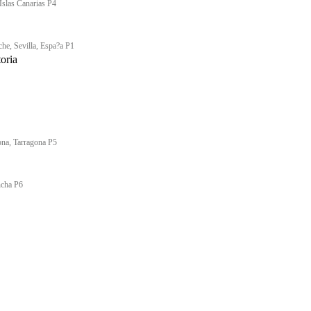
Islas Canarias P4
che, Sevilla, Espa?a P1
oria
ona, Tarragona P5
ncha P6