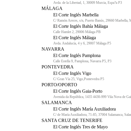
Avda. de la Libertad, 1, 30009 Murcia, Espa?a P3
MÁLAGA
El Corte Inglés Marbella
C/ Ramón Areces, s/n, Puerto Banús, 29660 Marbella, 
El Corte Inglés Bahía Málaga
Calle Hamlet 2, 29006 Málaga PB
El Corte Inglés Málaga
Avda. Andalucía, 4 y 6, 29007 Málaga P5
NAVARRA
El Corte Inglés Pamplona
Calle Estella 9, Pamplona, Navarra P5, P3
PONTEVEDRA
El Corte Inglés Vigo
C/ Gran Vía 25, Vigo,Pontevedra P5
PORTO/OPORTO
El Corte Inglés Gaia-Porto
Avenida da República, 1435 4430-999 Vila Nova de Ga
SALAMANCA
El Corte Inglés María Auxiliadora
C/ de María Auxiliadora, 71-85, 37004 Salamanca, Sal
SANTA CRUZ DE TENERIFE
El Corte Inglés Tres de Mayo