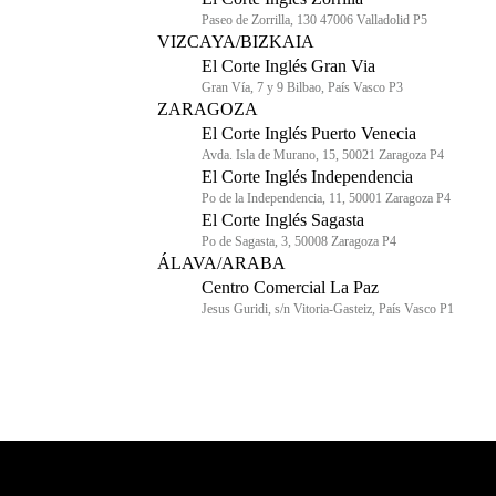
Paseo de Zorrilla, 130 47006 Valladolid P5
VIZCAYA/BIZKAIA
El Corte Inglés Gran Via
Gran Vía, 7 y 9 Bilbao, País Vasco P3
ZARAGOZA
El Corte Inglés Puerto Venecia
Avda. Isla de Murano, 15, 50021 Zaragoza P4
El Corte Inglés Independencia
Po de la Independencia, 11, 50001 Zaragoza P4
El Corte Inglés Sagasta
Po de Sagasta, 3, 50008 Zaragoza P4
ÁLAVA/ARABA
Centro Comercial La Paz
Jesus Guridi, s/n Vitoria-Gasteiz, País Vasco P1