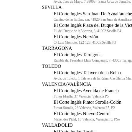
Avda. Tres de Mayo, 7 38003 - Santa Cruz de Tenerife, 
SEVILLA
El Corte Inglés San Juan De Aznalfarache
Camino de las Erillas, s/n, 41920 San Juan de Aznalfara
El Corte Inglés Plaza del Duque de la Vict
Pl. del Duque de la Victoria, 8, 41002 Sevilla P4
El Corte Inglés Nervión
C/ Luis Montoto, 122-128, 41005 Sevilla P3
TARRAGONA
El Corte Inglés Tarragona
Rambla del President Lluís Companys, 7, 43005 Tarrag
TOLEDO
El Corte Inglés Talavera de la Reina
Avda. de Toledo, 1 Talavera de la Reina, Castilla La Ma
VALENCIA/VALÈNCIA
El Corte Inglés Avenida de Francia
Pintor Maella, 37 Valencia, Valencia P5
El Corte Inglés Pintor Sorolla-Colón
Pintor Sorolla, 26 Valencia, Valencia P5, P2
El Corte Inglés Nuevo Centro
Menéndez Pidal, 15 Valencia, Valencia P5, PSo
VALLADOLID
El Corte Inglés Zorrilla