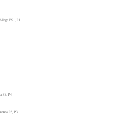
Málaga PS1, P1
ia P3, P4
amanca P6, P3