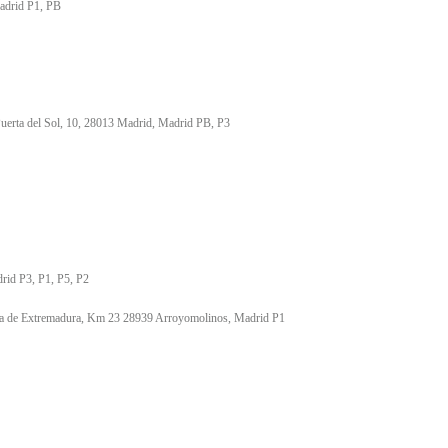
adrid P1, PB
 Puerta del Sol, 10, 28013 Madrid, Madrid PB, P3
S
rid P3, P1, P5, P2
era de Extremadura, Km 23 28939 Arroyomolinos, Madrid P1