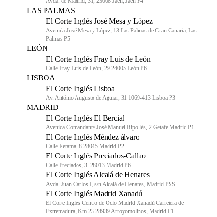
Avda. de Madrid, 31, 23008 Jaén, Jaén P4
LAS PALMAS
El Corte Inglés José Mesa y López
Avenida José Mesa y López, 13 Las Palmas de Gran Canaria, Las
Palmas P5
LEÓN
El Corte Inglés Fray Luis de León
Calle Fray Luis de León, 29 24005 León P6
LISBOA
El Corte Inglés Lisboa
Av. António Augusto de Aguiar, 31 1069-413 Lisboa P3
MADRID
El Corte Inglés El Bercial
Avenida Comandante José Manuel Ripollés, 2 Getafe Madrid P1
El Corte Inglés Méndez álvaro
Calle Retama, 8 28045 Madrid P2
El Corte Inglés Preciados-Callao
Calle Preciados, 3. 28013 Madrid P6
El Corte Inglés Alcalá de Henares
Avda. Juan Carlos I, s/n Alcalá de Henares, Madrid PSS
El Corte Inglés Madrid Xanadú
El Corte Inglés Centro de Ocio Madrid Xanadú Carretera de
Extremadura, Km 23 28939 Arroyomolinos, Madrid P1