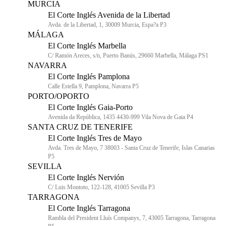
MURCIA
El Corte Inglés Avenida de la Libertad
Avda. de la Libertad, 1, 30009 Murcia, Espa?a P3
MÁLAGA
El Corte Inglés Marbella
C/ Ramón Areces, s/n, Puerto Banús, 29660 Marbella, Málaga PS1
NAVARRA
El Corte Inglés Pamplona
Calle Estella 9, Pamplona, Navarra P5
PORTO/OPORTO
El Corte Inglés Gaia-Porto
Avenida da República, 1435 4430-999 Vila Nova de Gaia P4
SANTA CRUZ DE TENERIFE
El Corte Inglés Tres de Mayo
Avda. Tres de Mayo, 7 38003 - Santa Cruz de Tenerife, Islas Canarias
P5
SEVILLA
El Corte Inglés Nervión
C/ Luis Montoto, 122-128, 41005 Sevilla P3
TARRAGONA
El Corte Inglés Tarragona
Rambla del President Lluís Companys, 7, 43005 Tarragona, Tarragona