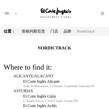
ZH
位置：
英格列斯百货
门店
品牌
Nordictrack
NORDICTRACK
Where to find it:
ALICANTE/ALACANT
El Corte Inglés Alicante
Avda. de Maisonnave, 53 Alicante, Comunidad Valenciana P6
ASTURIAS
El Corte Inglés Gijón
C/ Ramón Areces, 2, 33211 Gijón, Asturias PB
El Corte Inglés Avilés