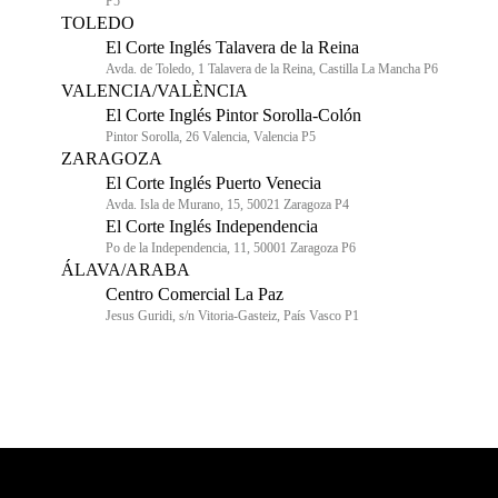
P5
TOLEDO
El Corte Inglés Talavera de la Reina
Avda. de Toledo, 1 Talavera de la Reina, Castilla La Mancha P6
VALENCIA/VALÈNCIA
El Corte Inglés Pintor Sorolla-Colón
Pintor Sorolla, 26 Valencia, Valencia P5
ZARAGOZA
El Corte Inglés Puerto Venecia
Avda. Isla de Murano, 15, 50021 Zaragoza P4
El Corte Inglés Independencia
Po de la Independencia, 11, 50001 Zaragoza P6
ÁLAVA/ARABA
Centro Comercial La Paz
Jesus Guridi, s/n Vitoria-Gasteiz, País Vasco P1