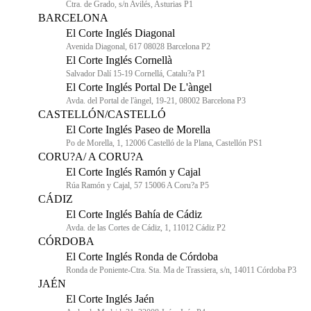
Ctra. de Grado, s/n Avilés, Asturias P1
BARCELONA
El Corte Inglés Diagonal
Avenida Diagonal, 617 08028 Barcelona P2
El Corte Inglés Cornellà
Salvador Dalí 15-19 Cornellá, Catalu?a P1
El Corte Inglés Portal De L'àngel
Avda. del Portal de l'àngel, 19-21, 08002 Barcelona P3
CASTELLÓN/CASTELLÓ
El Corte Inglés Paseo de Morella
Po de Morella, 1, 12006 Castelló de la Plana, Castellón PS1
CORU?A/ A CORU?A
El Corte Inglés Ramón y Cajal
Rúa Ramón y Cajal, 57 15006 A Coru?a P5
CÁDIZ
El Corte Inglés Bahía de Cádiz
Avda. de las Cortes de Cádiz, 1, 11012 Cádiz P2
CÓRDOBA
El Corte Inglés Ronda de Córdoba
Ronda de Poniente-Ctra. Sta. Ma de Trassiera, s/n, 14011 Córdoba P3
JAÉN
El Corte Inglés Jaén