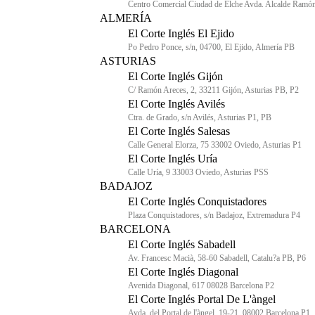
Centro Comercial Ciudad de Elche Avda. Alcalde Ramón
ALMERÍA
El Corte Inglés El Ejido
Po Pedro Ponce, s/n, 04700, El Ejido, Almería PB
ASTURIAS
El Corte Inglés Gijón
C/ Ramón Areces, 2, 33211 Gijón, Asturias PB, P2
El Corte Inglés Avilés
Ctra. de Grado, s/n Avilés, Asturias P1, PB
El Corte Inglés Salesas
Calle General Elorza, 75 33002 Oviedo, Asturias P1
El Corte Inglés Uría
Calle Uría, 9 33003 Oviedo, Asturias PSS
BADAJOZ
El Corte Inglés Conquistadores
Plaza Conquistadores, s/n Badajoz, Extremadura P4
BARCELONA
El Corte Inglés Sabadell
Av. Francesc Macià, 58-60 Sabadell, Catalu?a PB, P6
El Corte Inglés Diagonal
Avenida Diagonal, 617 08028 Barcelona P2
El Corte Inglés Portal De L'àngel
Avda. del Portal de l'àngel, 19-21, 08002 Barcelona P1