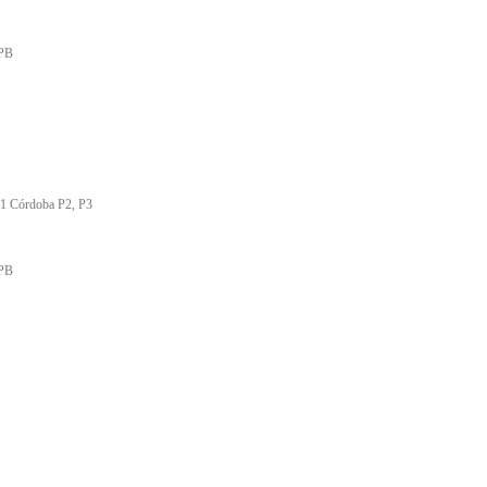
 PB
011 Córdoba P2, P3
 PB