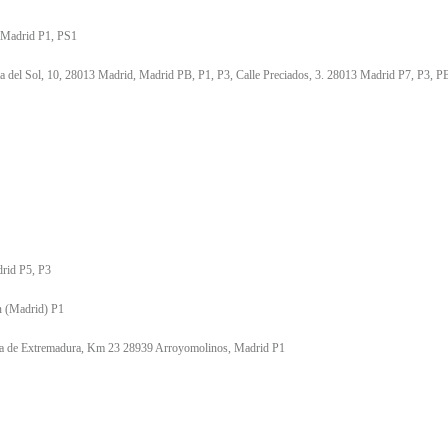
, Madrid P1, PS1
rta del Sol, 10, 28013 Madrid, Madrid PB, P1, P3, Calle Preciados, 3. 28013 Madrid P7, P3, PB
S
rid P5, P3
n (Madrid) P1
era de Extremadura, Km 23 28939 Arroyomolinos, Madrid P1