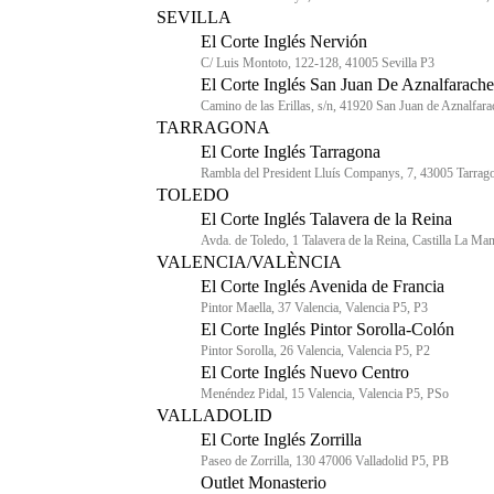
SEVILLA
El Corte Inglés Nervión
C/ Luis Montoto, 122-128, 41005 Sevilla P3
El Corte Inglés San Juan De Aznalfarache
Camino de las Erillas, s/n, 41920 San Juan de Aznalfara
TARRAGONA
El Corte Inglés Tarragona
Rambla del President Lluís Companys, 7, 43005 Tarrag
TOLEDO
El Corte Inglés Talavera de la Reina
Avda. de Toledo, 1 Talavera de la Reina, Castilla La Ma
VALENCIA/VALÈNCIA
El Corte Inglés Avenida de Francia
Pintor Maella, 37 Valencia, Valencia P5, P3
El Corte Inglés Pintor Sorolla-Colón
Pintor Sorolla, 26 Valencia, Valencia P5, P2
El Corte Inglés Nuevo Centro
Menéndez Pidal, 15 Valencia, Valencia P5, PSo
VALLADOLID
El Corte Inglés Zorrilla
Paseo de Zorrilla, 130 47006 Valladolid P5, PB
Outlet Monasterio