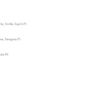
che, Sevilla, Espa?a P1
ona, Tarragona P5
ncha P6