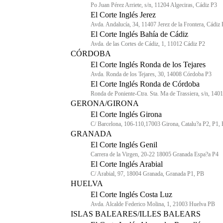
Po Juan Pérez Arriete, s/n, 11204 Algeciras, Cádiz P3
El Corte Inglés Jerez
Avda. Andalucía, 34, 11407 Jerez de la Frontera, Cádiz
El Corte Inglés Bahía de Cádiz
Avda. de las Cortes de Cádiz, 1, 11012 Cádiz P2
CÓRDOBA
El Corte Inglés Ronda de los Tejares
Avda. Ronda de los Tejares, 30, 14008 Córdoba P3
El Corte Inglés Ronda de Córdoba
Ronda de Poniente-Ctra. Sta. Ma de Trassiera, s/n, 14
GERONA/GIRONA
El Corte Inglés Girona
C/ Barcelona, 106-110,17003 Girona, Catalu?a P2, P1,
GRANADA
El Corte Inglés Genil
Carrera de la Virgen, 20-22 18005 Granada Espa?a P4
El Corte Inglés Arabial
C/ Arabial, 97, 18004 Granada, Granada P1, PB
HUELVA
El Corte Inglés Costa Luz
Avda. Alcalde Federico Molina, 1, 21003 Huelva PB
ISLAS BALEARES/ILLES BALEARS