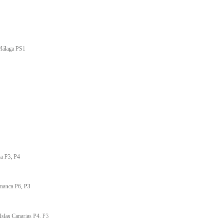
 Málaga PS1
ia P3, P4
amanca P6, P3
Islas Canarias P4, P3