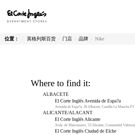
位置：
英格列斯百货
门店
品牌
Nike
Where to find it:
ALBACETE
El Corte Inglés Avenida de Espa?a
Avenida de Espa?a, 30 Albacete, Castilla La Mancha P3
ALICANTE/ALACANT
El Corte Inglés Alicante
Avda. de Maisonnave, 53 Alicante, Comunidad Valencia
El Corte Inglés Ciudad de Elche