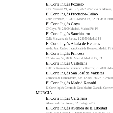
El Corte Inglés Pozuelo
Ctra. Nacional VI, km 12.5, 28223 Pozuelo de Alarcón
El Corte Inglés Preciados-Callao
Calle Preciados, 3. 28013 Madrid P6, P2, Pl. de la Pue
El Corte Inglés Goya
C/ Goya, 76, 28009 Madrid, Madrid P6, P3
El Corte Inglés Sanchinarro
Calle Margarita de Parma, 1 28050 Madrid P3
El Corte Inglés Alcalá de Henares
Avda. Juan Carlos I, s/n Alcalá de Henares, Madrid PS
El Corte Inglés Princesa
C/ Princesa, 56, 28008 Madrid, Madrid P7, P3
El Corte Inglés Castellana
Calle de Raimundo Fernández Villaverde, 79 28003 Mad
El Corte Inglés San José de Valderas
Carretera de Extremadura, Km. 12,500. 28925. Alcorcó
El Corte Inglés Madrid Xanadú
El Corte Inglés Centro de Ocio Madrid Xanadú Carret
MURCIA
El Corte Inglés Cartagena
Alameda de San Antón, 52 Cartagena P3
El Corte Inglés Avenida de la Libertad