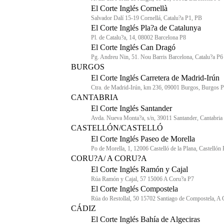
El Corte Inglés Cornellà
Salvador Dalí 15-19 Cornellá, Catalu?a P1, PB
El Corte Inglés Pla?a de Catalunya
Pl. de Catalu?a, 14, 08002 Barcelona P8
El Corte Inglés Can Dragó
Pg. Andreu Nin, 51. Nou Barris Barcelona, Catalu?a P6
BURGOS
El Corte Inglés Carretera de Madrid-Irún
Ctra. de Madrid-Irún, km 236, 09001 Burgos, Burgos 
CANTABRIA
El Corte Inglés Santander
Avda. Nueva Monta?a, s/n, 39011 Santander, Cantabria
CASTELLÓN/CASTELLÓ
El Corte Inglés Paseo de Morella
Po de Morella, 1, 12006 Castelló de la Plana, Castellón
CORU?A/ A CORU?A
El Corte Inglés Ramón y Cajal
Rúa Ramón y Cajal, 57 15006 A Coru?a P7
El Corte Inglés Compostela
Rúa do Restollal, 50 15702 Santiago de Compostela, A
CÁDIZ
El Corte Inglés Bahía de Algeciras