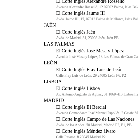
El Corte Inglés Alexandre Rosselló
Avenida Alexandre Rosselló, 12 07002 Palma, Islas Bal
El Corte Inglés Jaume III
Avda. Jaime III, 15, 07012 Palma de Mallorca, Islas Ba
JAÉN
El Corte Inglés Jaén
Avda. de Madrid, 31, 23008 Jaén, Jaén PB
LAS PALMAS
El Corte Inglés José Mesa y López
Avenida José Mesa y López, 13 Las Palmas de Gran Ca
LEÓN
El Corte Inglés Fray Luis de León
Calle Fray Luis de León, 29 24005 León P6, P2
LISBOA
El Corte Inglés Lisboa
Av. António Augusto de Aguiar, 31 1069-413 Lisboa P2
MADRID
El Corte Inglés El Bercial
Avenida Comandante José Manuel Ripollés, 2 Getafe M
El Corte Inglés Campo de Las Naciones
Avda. de los Andes, 50 Madrid, Madrid P2, P1, PB
El Corte Inglés Méndez álvaro
Calle Retama, 8 28045 Madrid P2