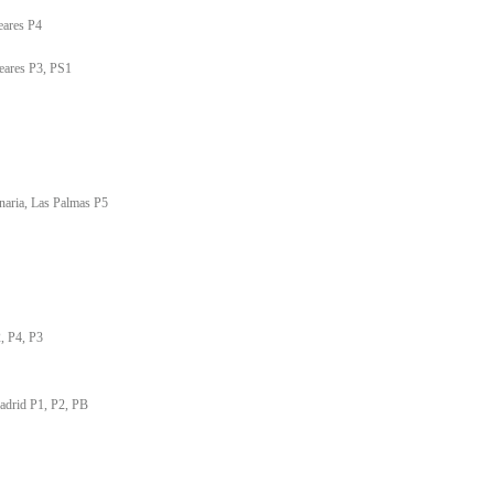
eares P4
leares P3, PS1
naria, Las Palmas P5
, P4, P3
adrid P1, P2, PB