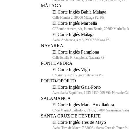
Avda. de la Libertad, 1, 30009 Murcia, Espa?a P3, P1
MÁLAGA
El Corte Inglés Bahía Málaga
Calle Hamlet 2, 29006 Málaga P2, PB
El Corte Inglés Marbella
C/ Ramón Areces, s/n, Puerto Banús, 29660 Marbella,
El Corte Inglés Málaga
Avda. Andalucía, 4 y 6, 29007 Málaga P5
NAVARRA
El Corte Inglés Pamplona
Calle Estella 9, Pamplona, Navarra P3
PONTEVEDRA
El Corte Inglés Vigo
C/ Gran Vía 25, Vigo,Pontevedra P5
PORTO/OPORTO
El Corte Inglés Gaia-Porto
Avenida da República, 1435 4430-999 Vila Nova de Ga
SALAMANCA
El Corte Inglés María Auxiliadora
C/ de María Auxiliadora, 71-85, 37004 Salamanca, Sal
SANTA CRUZ DE TENERIFE
El Corte Inglés Tres de Mayo
Avda. Tres de Mayo, 7 38003 - Santa Cruz de Tenerife, 