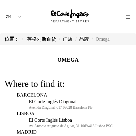
ZH
位置：
英格列斯百货
门店
品牌
Omega
OMEGA
Where to find it:
BARCELONA
El Corte Inglés Diagonal
Avenida Diagonal, 617 08028 Barcelona PB
LISBOA
El Corte Inglés Lisboa
Av. António Augusto de Aguiar, 31 1069-413 Lisboa PSC
MADRID