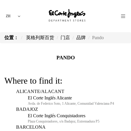
ZH
位置：
英格列斯百货
门店
品牌
Pando
PANDO
Where to find it:
ALICANTE/ALACANT
El Corte Inglés Alicante
Avda. de Federico Soto, 1 Alicante, Comunidad Valenciana P4
BADAJOZ
El Corte Inglés Conquistadores
Plaza Conquistadores, s/n Badajoz, Extremadura P5
BARCELONA