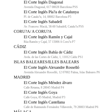
El Corte Inglés Diagonal
Avenida Diagonal, 617 08028 Barcelona PSS
El Corte Inglés Pla?a de Catalunya
Pl. de Catalu?a, 14, 08002 Barcelona P5
El Corte Inglés Sabadell
Av. Francesc Macià, 58-60 Sabadell, Catalu?a PSS
CORU?A/ A CORU?A
El Corte Inglés Ramón y Cajal
Rúa Ramón y Cajal, 57 15006 A Coru?a P7
CÁDIZ
El Corte Inglés Bahía de Cádiz
Avda. de las Cortes de Cádiz, 1, 11012 Cádiz PS1
ISLAS BALEARES/ILLES BALEARS
El Corte Inglés Alexandre Rosselló
Avenida Alexandre Rosselló, 12 07002 Palma, Islas Baleares P6
MADRID
El Corte Inglés Méndez álvaro
Calle Retama, 8 28045 Madrid P4
El Corte Inglés Goya
Calle Goya, 85 Madrid, Madrid P3
El Corte Inglés Castellana
Calle de Raimundo Fernández Villaverde, 79 28003 Madrid P6
MÁLAGA