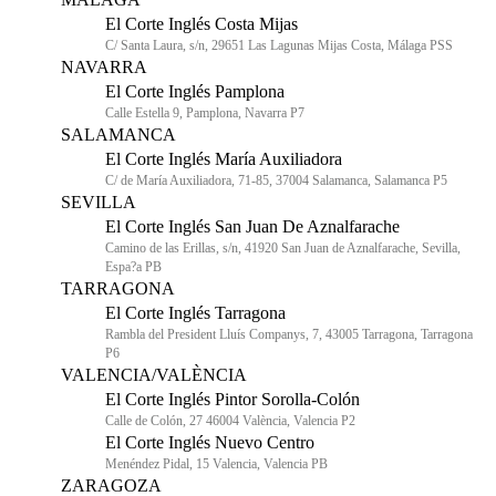
El Corte Inglés Costa Mijas
C/ Santa Laura, s/n, 29651 Las Lagunas Mijas Costa, Málaga PSS
NAVARRA
El Corte Inglés Pamplona
Calle Estella 9, Pamplona, Navarra P7
SALAMANCA
El Corte Inglés María Auxiliadora
C/ de María Auxiliadora, 71-85, 37004 Salamanca, Salamanca P5
SEVILLA
El Corte Inglés San Juan De Aznalfarache
Camino de las Erillas, s/n, 41920 San Juan de Aznalfarache, Sevilla,
Espa?a PB
TARRAGONA
El Corte Inglés Tarragona
Rambla del President Lluís Companys, 7, 43005 Tarragona, Tarragona
P6
VALENCIA/VALÈNCIA
El Corte Inglés Pintor Sorolla-Colón
Calle de Colón, 27 46004 València, Valencia P2
El Corte Inglés Nuevo Centro
Menéndez Pidal, 15 Valencia, Valencia PB
ZARAGOZA