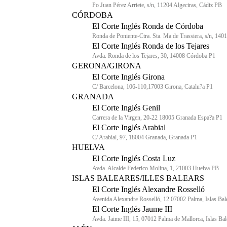
Po Juan Pérez Arriete, s/n, 11204 Algeciras, Cádiz PB
CÓRDOBA
El Corte Inglés Ronda de Córdoba
Ronda de Poniente-Ctra. Sta. Ma de Trassiera, s/n, 14
El Corte Inglés Ronda de los Tejares
Avda. Ronda de los Tejares, 30, 14008 Córdoba P1
GERONA/GIRONA
El Corte Inglés Girona
C/ Barcelona, 106-110,17003 Girona, Catalu?a P1
GRANADA
El Corte Inglés Genil
Carrera de la Virgen, 20-22 18005 Granada Espa?a P1
El Corte Inglés Arabial
C/ Arabial, 97, 18004 Granada, Granada P1
HUELVA
El Corte Inglés Costa Luz
Avda. Alcalde Federico Molina, 1, 21003 Huelva PB
ISLAS BALEARES/ILLES BALEARS
El Corte Inglés Alexandre Rosselló
Avenida Alexandre Rosselló, 12 07002 Palma, Islas Bal
El Corte Inglés Jaume III
Avda. Jaime III, 15, 07012 Palma de Mallorca, Islas Ba