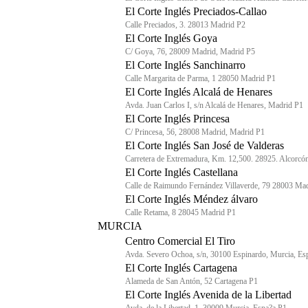
El Corte Inglés Preciados-Callao
Calle Preciados, 3. 28013 Madrid P2
El Corte Inglés Goya
C/ Goya, 76, 28009 Madrid, Madrid P5
El Corte Inglés Sanchinarro
Calle Margarita de Parma, 1 28050 Madrid P1
El Corte Inglés Alcalá de Henares
Avda. Juan Carlos I, s/n Alcalá de Henares, Madrid P1
El Corte Inglés Princesa
C/ Princesa, 56, 28008 Madrid, Madrid P1
El Corte Inglés San José de Valderas
Carretera de Extremadura, Km. 12,500. 28925. Alcorcó
El Corte Inglés Castellana
Calle de Raimundo Fernández Villaverde, 79 28003 Ma
El Corte Inglés Méndez álvaro
Calle Retama, 8 28045 Madrid P1
MURCIA
Centro Comercial El Tiro
Avda. Severo Ochoa, s/n, 30100 Espinardo, Murcia, Es
El Corte Inglés Cartagena
Alameda de San Antón, 52 Cartagena P1
El Corte Inglés Avenida de la Libertad