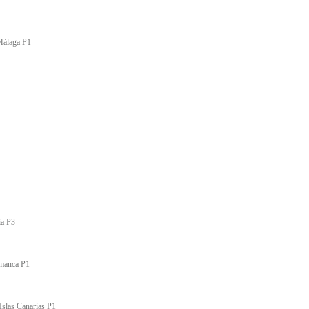
Málaga P1
ia P3
amanca P1
Islas Canarias P1