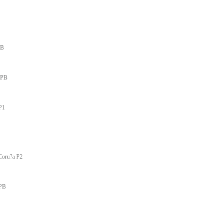
PB
 PB
 P1
 Coru?a P2
 PB