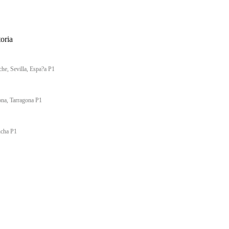
oria
che, Sevilla, Espa?a P1
ona, Tarragona P1
ncha P1