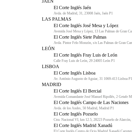
JAÉN
El Corte Inglés Jaén
Avda. de Madrid, 31, 23008 Jaén, Jaén P1
LAS PALMAS
El Corte Inglés José Mesa y López
Avenida José Mesa y López, 13 Las Palmas de Gran Ca
El Corte Inglés Siete Palmas
Avda. Pintor Felo Monzón, s/n Las Palmas de Gran Cana
LEÓN
El Corte Inglés Fray Luis de León
Calle Fray Luis de León, 29 24005 León P1
LISBOA
El Corte Inglés Lisboa
Av. António Augusto de Aguiar, 31 1069-413 Lisboa P
MADRID
El Corte Inglés El Bercial
Avenida Comandante José Manuel Ripollés, 2 Getafe M
El Corte Inglés Campo de Las Naciones
Avda. de los Andes, 50 Madrid, Madrid P1
El Corte Inglés Pozuelo
Ctra. Nacional VI, km 12.5, 28223 Pozuelo de Alarcón
El Corte Inglés Madrid Xanadú
El Corte Inglés Centro de Ocio Madrid Xanadú Carret