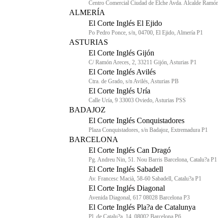
Centro Comercial Ciudad de Elche Avda. Alcalde Ramón 
ALMERÍA
El Corte Inglés El Ejido
Po Pedro Ponce, s/n, 04700, El Ejido, Almería P1
ASTURIAS
El Corte Inglés Gijón
C/ Ramón Areces, 2, 33211 Gijón, Asturias P1
El Corte Inglés Avilés
Ctra. de Grado, s/n Avilés, Asturias PB
El Corte Inglés Uría
Calle Uría, 9 33003 Oviedo, Asturias PSS
BADAJOZ
El Corte Inglés Conquistadores
Plaza Conquistadores, s/n Badajoz, Extremadura P1
BARCELONA
El Corte Inglés Can Dragó
Pg. Andreu Nin, 51. Nou Barris Barcelona, Catalu?a P1
El Corte Inglés Sabadell
Av. Francesc Macià, 58-60 Sabadell, Catalu?a P1
El Corte Inglés Diagonal
Avenida Diagonal, 617 08028 Barcelona P3
El Corte Inglés Pla?a de Catalunya
Pl. de Catalu?a, 14, 08002 Barcelona P6