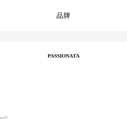
品牌
PASSIONATA
ana P5