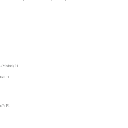
n (Madrid) P1
drid P1
pa?a P1