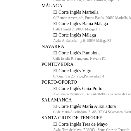
Avda. de la Libertad, 1, 30009 Murcia, Espa?a P1
MÁLAGA
El Corte Inglés Marbella
C/ Ramón Areces, s/n, Puerto Banús, 29660 Marbella, 
El Corte Inglés Bahía Málaga
Calle Hamlet 2, 29006 Málaga P1
El Corte Inglés Málaga
Avda. Andalucía, 4 y 6, 29007 Málaga P2
NAVARRA
El Corte Inglés Pamplona
Calle Estella 9, Pamplona, Navarra P1
PONTEVEDRA
El Corte Inglés Vigo
C/ Gran Vía 25, Vigo,Pontevedra P4
PORTO/OPORTO
El Corte Inglés Gaia-Porto
Avenida da República, 1435 4430-999 Vila Nova de Ga
SALAMANCA
El Corte Inglés María Auxiliadora
C/ de María Auxiliadora, 71-85, 37004 Salamanca, Sal
SANTA CRUZ DE TENERIFE
El Corte Inglés Tres de Mayo
Avda. Tres de Mayo, 7 38003 - Santa Cruz de Tenerife, 