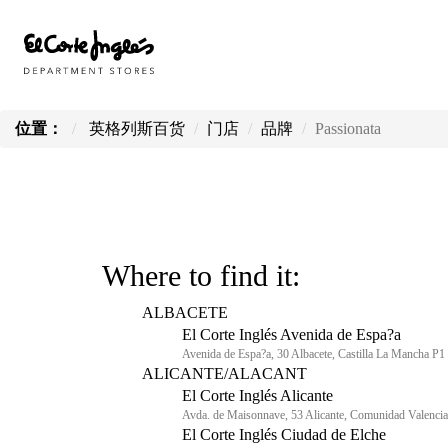
位置：
英格列斯百货
门店
品牌
Passionata
Where to find it:
ALBACETE
El Corte Inglés Avenida de Espa?a
Avenida de Espa?a, 30 Albacete, Castilla La Mancha P1
ALICANTE/ALACANT
El Corte Inglés Alicante
Avda. de Maisonnave, 53 Alicante, Comunidad Valenci
El Corte Inglés Ciudad de Elche