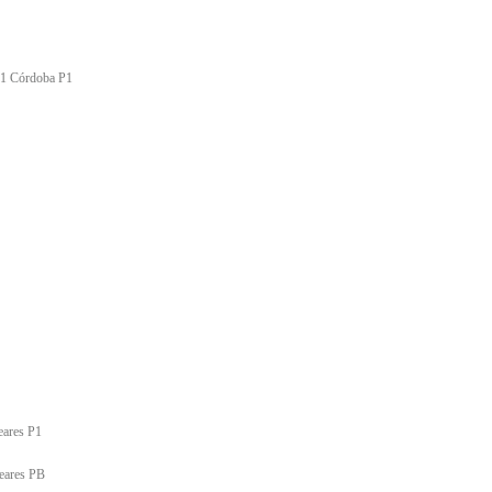
011 Córdoba P1
eares P1
leares PB