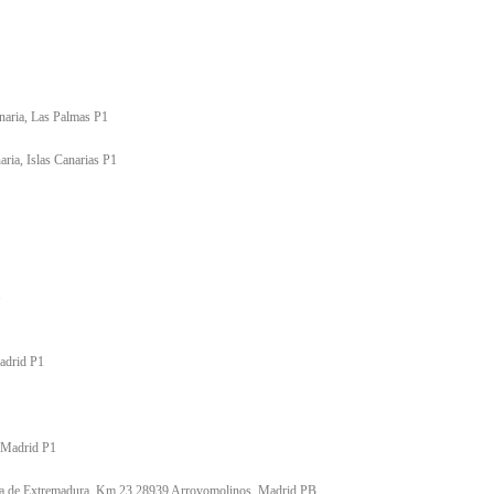
naria, Las Palmas P1
ria, Islas Canarias P1
1
adrid P1
, Madrid P1
era de Extremadura, Km 23 28939 Arroyomolinos, Madrid PB