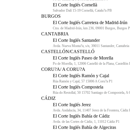
El Corte Inglés Cornellà
Salvador Dalí 15-19 Cornellá, Catalu?a PB
BURGOS
El Corte Inglés Carretera de Madrid-Irún
Ctra. de Madrid-Irún, km 236, 09001 Burgos, Burgos 
CANTABRIA
El Corte Inglés Santander
Avda. Nueva Monta?a, s/n, 39011 Santander, Cantabria
CASTELLÓN/CASTELLÓ
El Corte Inglés Paseo de Morella
Po de Morella, 1, 12006 Castelló de la Plana, Castellón
CORU?A/ A CORU?A
El Corte Inglés Ramón y Cajal
Rúa Ramón y Cajal, 57 15006 A Coru?a P1
El Corte Inglés Compostela
Rúa do Restollal, 50 15702 Santiago de Compostela, A
CÁDIZ
El Corte Inglés Jerez
Avda. Andalucía, 34, 11407 Jerez de la Frontera, Cádiz
El Corte Inglés Bahía de Cádiz
Avda. de las Cortes de Cádiz, 1, 11012 Cádiz P1
El Corte Inglés Bahía de Algeciras