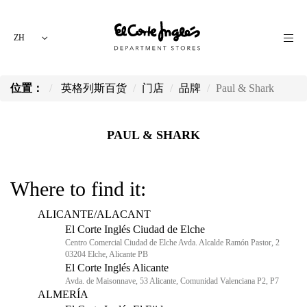
ZH
位置：
英格列斯百货
门店
品牌
Paul & Shark
PAUL & SHARK
Where to find it:
ALICANTE/ALACANT
El Corte Inglés Ciudad de Elche
Centro Comercial Ciudad de Elche Avda. Alcalde Ramón Pastor, 2
03204 Elche, Alicante PB
El Corte Inglés Alicante
Avda. de Maisonnave, 53 Alicante, Comunidad Valenciana P2, P7
ALMERÍA