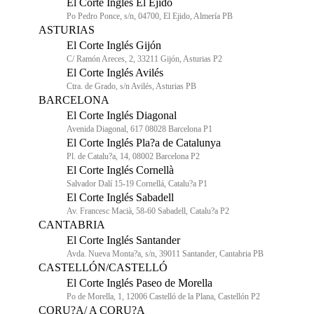
El Corte Inglés El Ejido
Po Pedro Ponce, s/n, 04700, El Ejido, Almería PB
ASTURIAS
El Corte Inglés Gijón
C/ Ramón Areces, 2, 33211 Gijón, Asturias P2
El Corte Inglés Avilés
Ctra. de Grado, s/n Avilés, Asturias PB
BARCELONA
El Corte Inglés Diagonal
Avenida Diagonal, 617 08028 Barcelona P1
El Corte Inglés Pla?a de Catalunya
Pl. de Catalu?a, 14, 08002 Barcelona P2
El Corte Inglés Cornellà
Salvador Dalí 15-19 Cornellá, Catalu?a P1
El Corte Inglés Sabadell
Av. Francesc Macià, 58-60 Sabadell, Catalu?a P2
CANTABRIA
El Corte Inglés Santander
Avda. Nueva Monta?a, s/n, 39011 Santander, Cantabria PB
CASTELLÓN/CASTELLÓ
El Corte Inglés Paseo de Morella
Po de Morella, 1, 12006 Castelló de la Plana, Castellón P2
CORU?A/ A CORU?A