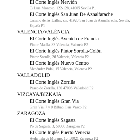
El Corte Inglés Nervión
C/ Luis Montoto, 122-128, 41005 Sevilla P1
El Corte Inglés San Juan De Aznalfarache
Camino de las Erillas, s/n, 41920 San Juan de Aznalfarache, Sevilla,
Espa?a P1
VALENCIA/VALÈNCIA
El Corte Inglés Avenida de Francia
Pintor Maella, 37 Valencia, Valencia P2
El Corte Inglés Pintor Sorolla-Colón
Pintor Sorolla, 26 Valencia, Valencia P2
El Corte Inglés Nuevo Centro
Menéndez Pidal, 15 Valencia, Valencia P2
VALLADOLID
El Corte Inglés Zorrilla
Paseo de Zorrilla, 130 47006 Valladolid P2
VIZCAYA/BIZKAIA
El Corte Inglés Gran Via
Gran Vía, 7 y 9 Bilbao, País Vasco P2
ZARAGOZA
El Corte Inglés Sagasta
Po de Sagasta, 3, 50008 Zaragoza P2
El Corte Inglés Puerto Venecia
Avda. Isla de Murano, 15, 50021 Zaragoza P2