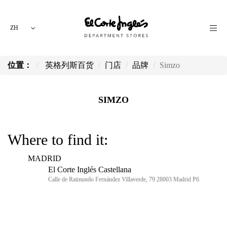
ZH
位置：
英格列斯百货
门店
品牌
Simzo
SIMZO
Where to find it:
MADRID
El Corte Inglés Castellana
Calle de Raimundo Fernández Villaverde, 79 28003 Madrid P6