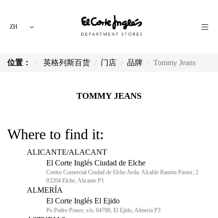
ZH
位置：
英格列斯百货
门店
品牌
Tommy Jeans
TOMMY JEANS
Where to find it:
ALICANTE/ALACANT
El Corte Inglés Ciudad de Elche
Centro Comercial Ciudad de Elche Avda. Alcalde Ramón Pastor, 2
03204 Elche, Alicante P1
ALMERÍA
El Corte Inglés El Ejido
Po Pedro Ponce, s/n, 04700, El Ejido, Almería P3