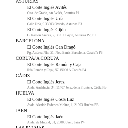
ASTURIAS
El Corte Inglés Avilés
Ctra. de Grado, s/n Avilés, Asturias P1
El Corte Inglés Uría
Calle Uría, 9 33003 Oviedo, Asturias P3
El Corte Inglés Gijón
C/ Ramón Areces, 2, 33211 Gijón, Asturias P2, P1
BARCELONA
El Corte Inglés Can Dragó
Pg. Andreu Nin, 51. Nou Barris Barcelona, Catalu?a P3
CORU?A/ A CORU?A
El Corte Inglés Ramón y Cajal
Rúa Ramón y Cajal, 57 15006 A Coru?a P4
CÁDIZ
El Corte Inglés Jerez
Avda. Andalucía, 34, 11407 Jerez de la Frontera, Cádiz PB
HUELVA
El Corte Inglés Costa Luz
Avda. Alcalde Federico Molina, 1, 21003 Huelva PB
JAÉN
El Corte Inglés Jaén
Avda. de Madrid, 31, 23008 Jaén, Jaén P4
LAS PALMAS