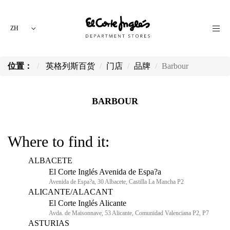
ZH
位置：
英格列斯百货
门店
品牌
Barbour
BARBOUR
Where to find it:
ALBACETE
El Corte Inglés Avenida de Espa?a
Avenida de Espa?a, 30 Albacete, Castilla La Mancha P2
ALICANTE/ALACANT
El Corte Inglés Alicante
Avda. de Maisonnave, 53 Alicante, Comunidad Valenciana P2, P7
ASTURIAS