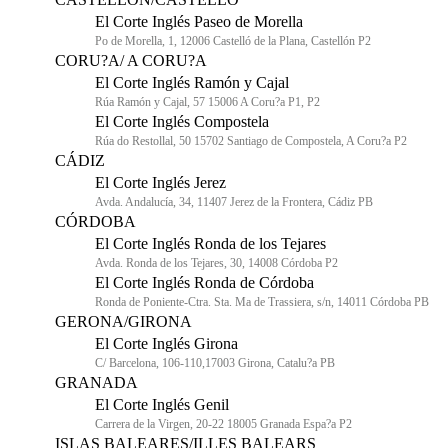
El Corte Inglés Paseo de Morella
Po de Morella, 1, 12006 Castelló de la Plana, Castellón P2
CORU?A/ A CORU?A
El Corte Inglés Ramón y Cajal
Rúa Ramón y Cajal, 57 15006 A Coru?a P1, P2
El Corte Inglés Compostela
Rúa do Restollal, 50 15702 Santiago de Compostela, A Coru?a P2
CÁDIZ
El Corte Inglés Jerez
Avda. Andalucía, 34, 11407 Jerez de la Frontera, Cádiz PB
CÓRDOBA
El Corte Inglés Ronda de los Tejares
Avda. Ronda de los Tejares, 30, 14008 Córdoba P2
El Corte Inglés Ronda de Córdoba
Ronda de Poniente-Ctra. Sta. Ma de Trassiera, s/n, 14011 Córdoba PB
GERONA/GIRONA
El Corte Inglés Girona
C/ Barcelona, 106-110,17003 Girona, Catalu?a PB
GRANADA
El Corte Inglés Genil
Carrera de la Virgen, 20-22 18005 Granada Espa?a P2
ISLAS BALEARES/ILLES BALEARS