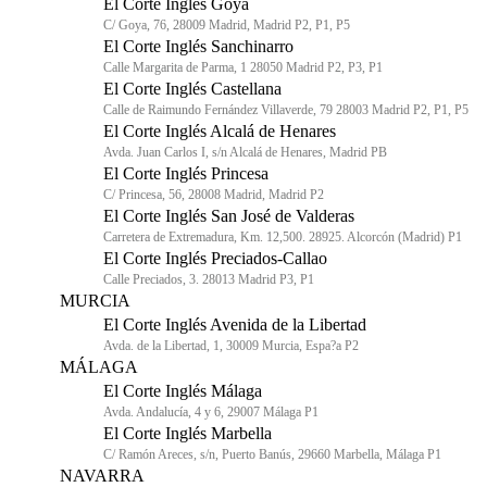
El Corte Inglés Goya
C/ Goya, 76, 28009 Madrid, Madrid P2, P1, P5
El Corte Inglés Sanchinarro
Calle Margarita de Parma, 1 28050 Madrid P2, P3, P1
El Corte Inglés Castellana
Calle de Raimundo Fernández Villaverde, 79 28003 Madrid P2, P1, P5
El Corte Inglés Alcalá de Henares
Avda. Juan Carlos I, s/n Alcalá de Henares, Madrid PB
El Corte Inglés Princesa
C/ Princesa, 56, 28008 Madrid, Madrid P2
El Corte Inglés San José de Valderas
Carretera de Extremadura, Km. 12,500. 28925. Alcorcón (Madrid) P1
El Corte Inglés Preciados-Callao
Calle Preciados, 3. 28013 Madrid P3, P1
MURCIA
El Corte Inglés Avenida de la Libertad
Avda. de la Libertad, 1, 30009 Murcia, Espa?a P2
MÁLAGA
El Corte Inglés Málaga
Avda. Andalucía, 4 y 6, 29007 Málaga P1
El Corte Inglés Marbella
C/ Ramón Areces, s/n, Puerto Banús, 29660 Marbella, Málaga P1
NAVARRA