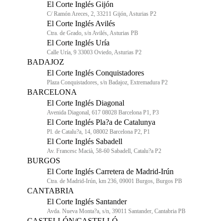
El Corte Inglés Gijón
C/ Ramón Areces, 2, 33211 Gijón, Asturias P2
El Corte Inglés Avilés
Ctra. de Grado, s/n Avilés, Asturias PB
El Corte Inglés Uría
Calle Uría, 9 33003 Oviedo, Asturias P2
BADAJOZ
El Corte Inglés Conquistadores
Plaza Conquistadores, s/n Badajoz, Extremadura P2
BARCELONA
El Corte Inglés Diagonal
Avenida Diagonal, 617 08028 Barcelona P1, P3
El Corte Inglés Pla?a de Catalunya
Pl. de Catalu?a, 14, 08002 Barcelona P2, P1
El Corte Inglés Sabadell
Av. Francesc Macià, 58-60 Sabadell, Catalu?a P2
BURGOS
El Corte Inglés Carretera de Madrid-Irún
Ctra. de Madrid-Irún, km 236, 09001 Burgos, Burgos PB
CANTABRIA
El Corte Inglés Santander
Avda. Nueva Monta?a, s/n, 39011 Santander, Cantabria PB
CASTELLÓN/CASTELLÓ