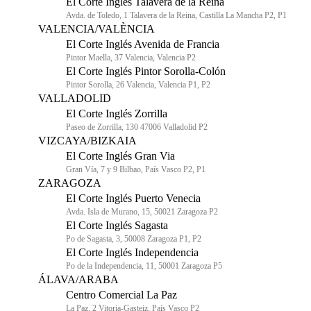
El Corte Inglés Talavera de la Reina
Avda. de Toledo, 1 Talavera de la Reina, Castilla La Mancha P2, P1
VALENCIA/VALÈNCIA
El Corte Inglés Avenida de Francia
Pintor Maella, 37 Valencia, Valencia P2
El Corte Inglés Pintor Sorolla-Colón
Pintor Sorolla, 26 Valencia, Valencia P1, P2
VALLADOLID
El Corte Inglés Zorrilla
Paseo de Zorrilla, 130 47006 Valladolid P2
VIZCAYA/BIZKAIA
El Corte Inglés Gran Via
Gran Vía, 7 y 9 Bilbao, País Vasco P2, P1
ZARAGOZA
El Corte Inglés Puerto Venecia
Avda. Isla de Murano, 15, 50021 Zaragoza P2
El Corte Inglés Sagasta
Po de Sagasta, 3, 50008 Zaragoza P1, P2
El Corte Inglés Independencia
Po de la Independencia, 11, 50001 Zaragoza P5
ÁLAVA/ARABA
Centro Comercial La Paz
La Paz, 2 Vitoria-Gasteiz, País Vasco P2