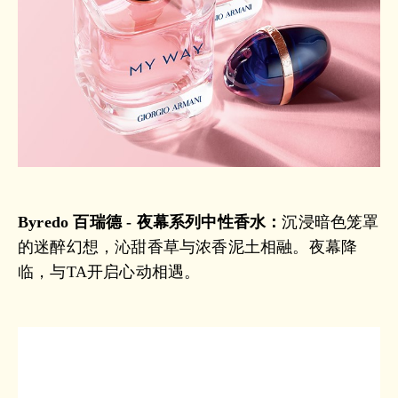
Byredo 百瑞德 - 夜幕系列中性香水：
沉浸暗色笼罩
的迷醉幻想，沁甜香草与浓香泥土相融。夜幕降
临，与TA开启心动相遇。