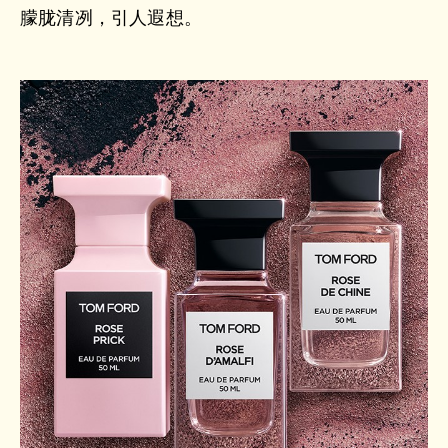
朦胧清冽，引人遐想。