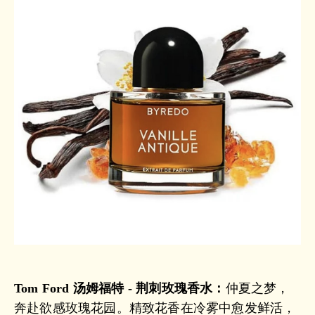
Tom Ford 汤姆福特 - 荆刺玫瑰香水：
仲夏之梦，
奔赴欲感玫瑰花园。精致花香在冷雾中愈发鲜活，