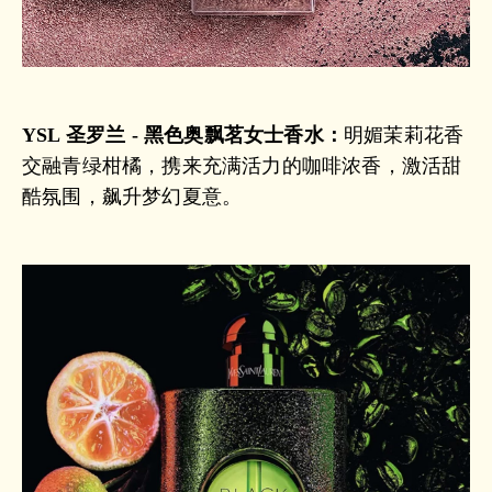
YSL 圣罗兰 - 黑色奥飘茗女士香水：
明媚茉莉花香
交融青绿柑橘，携来充满活力的咖啡浓香，激活甜
酷氛围，飙升梦幻夏意。