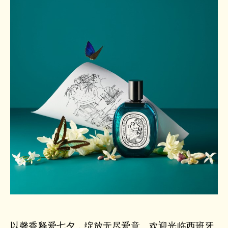
以馨香释爱七夕，绽放无尽爱意。欢迎光临西班牙